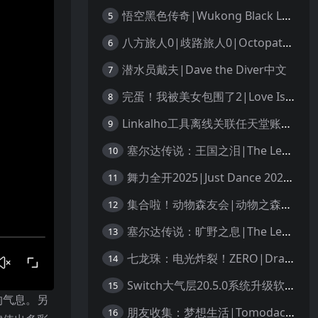
悟空黑色传奇|Wukong Black Legend
5
八方旅人0|歧路旅人0|Octopath Traveler 0中文
6
潜水员戴夫|Dave the Diver中文
7
完蛋！我被美女包围了2|Love Is All Around 2中文
8
Linkalho工具离线关联任天堂账户教程
9
塞尔达传说：王国之泪|The Legend of Zelda: Tears of the Kingdom中文
10
舞力全开2025|Just Dance 2025中文
11
集合啦！动物森友会|动物之森|Animal Crossing: New Horizons中文
12
塞尔达传说：旷野之息|The Legend of Zelda: Breath of the Wild中文
13
七龙珠：电光炸裂！ZERO|Dragon Ball: Sparking! Zero中文
14
Switch大气层20.5.0系统升级软硬破通用教程
15
的气息。另
朋友收集：梦想生活|Tomodachi Life: Living the Dream中文
16