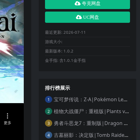
夸克网盘
UC网盘
最近更新:
2026-07-11
游戏大小:
最新版本:
1.0.2
金手指:
含1.0.1金手指
排行榜展示
宝可梦传说：Z-A|Pokémon Legends: Z-A中文
1
植物大战僵尸：重植版|Plants vs. Zombies: Replanted中文
2
勇者斗恶龙7：重制版|Dragon Quest VII Reimagined中文
3
古墓丽影：决定版|Tomb Raider: Definitive Edition中文
4