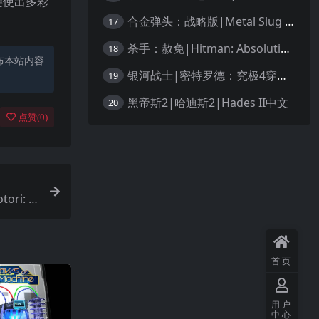
键使出多彩
合金弹头：战略版|Metal Slug Tactics中文
17
杀手：赦免|Hitman: Absolution汉化
18
布本站内容
银河战士|密特罗德：究极4穿越未知|Metroid Prime 4: Beyond中文
19
黑帝斯2|哈迪斯2|Hades II中文
20
点赞(
0
)
ri: T
首页
用户
中心