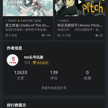
Switch
Switch热门游戏
Switch
星之终途|Stella of The End
科沃克斯投手|Kovox Pitch中
中文
文
地球已经很长一段时间不再是属于
游戏介绍： 《科沃克斯投手》是一
人类的世界了。 世界被超越了奇点
款根据游戏音乐节奏操控打棒球节
9 月前
196
10 月前
28
的机器群所统治，人...
奏的休闲类游戏，在...
作者信息
NS头号玩家
等级
永久会员
12633
139
0
文章
评论
收藏
查看作者其他文章
排行榜展示