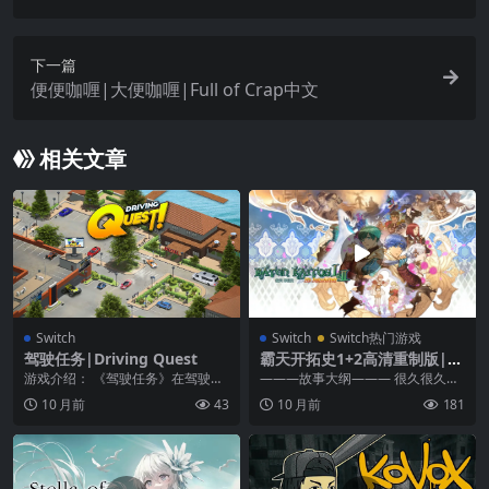
下一篇
便便咖喱|大便咖喱|Full of Crap中文
相关文章
Switch
Switch
Switch热门游戏
驾驶任务|Driving Quest
霸天开拓史1+2高清重制版|B
aten Kaitos I + II HD Remas
游戏介绍： 《驾驶任务》在驾驶任
―――故事大纲――― 很久很久以
ter中文
务中，您将重新发现驾驶的乐趣！
前， 邪神与人们之间发生了一场规
10 月前
43
10 月前
181
探索令人惊叹的环境...
模庞大的战争。 ...