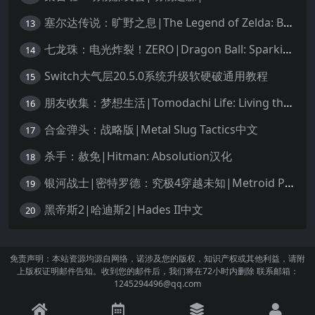
塞尔达传说：旷野之息|The Legend of Zelda: Breath of the Wild中文
13
七龙珠：电光炸裂！ZERO|Dragon Ball: Sparking! Zero中文
14
Switch大气层20.5.0系统升级软硬破通用教程
15
朋友收集：梦想生活|Tomodachi Life: Living the Dream中文
16
合金弹头：战略版|Metal Slug Tactics中文
17
杀手：赦免|Hitman: Absolution汉化
18
银河战士|密特罗德：究极4穿越未知|Metroid Prime 4: Beyond中文
19
黑帝斯2|哈迪斯2|Hades II中文
20
免责声明：本站资源均源自网络，诺涉及您的版权，知识产权或其他利益，请附
上版权证明邮件告知。收到您的邮件后，我们将在72小时内删除 联系邮箱：
1245294496@qq.com