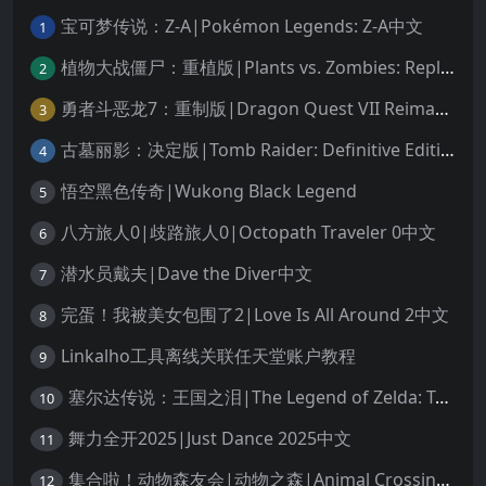
宝可梦传说：Z-A|Pokémon Legends: Z-A中文
1
植物大战僵尸：重植版|Plants vs. Zombies: Replanted中文
2
勇者斗恶龙7：重制版|Dragon Quest VII Reimagined中文
3
古墓丽影：决定版|Tomb Raider: Definitive Edition中文
4
悟空黑色传奇|Wukong Black Legend
5
八方旅人0|歧路旅人0|Octopath Traveler 0中文
6
潜水员戴夫|Dave the Diver中文
7
完蛋！我被美女包围了2|Love Is All Around 2中文
8
Linkalho工具离线关联任天堂账户教程
9
塞尔达传说：王国之泪|The Legend of Zelda: Tears of the Kingdom中文
10
舞力全开2025|Just Dance 2025中文
11
集合啦！动物森友会|动物之森|Animal Crossing: New Horizons中文
12