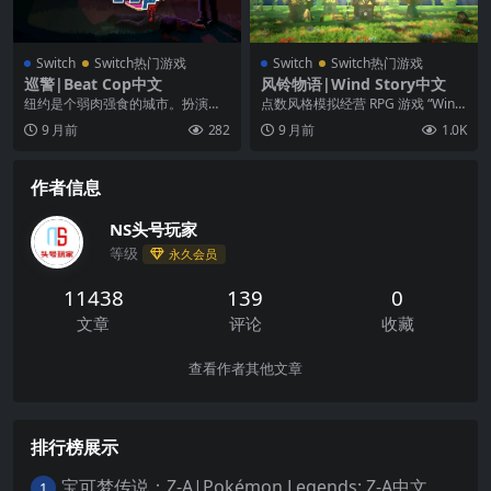
Switch
Switch热门游戏
Switch
Switch热门游戏
巡警|Beat Cop中文
风铃物语|Wind Story中文
纽约是个弱肉强食的城市。扮演遭
点数风格模拟经营 RPG 游戏 “Wind
人陷害成为谋杀案凶手的前任警探
Story”是一款类比休闲经营类 R...
9 月前
282
9 月前
1.0K
杰克·凯利，探察最黑...
作者信息
NS头号玩家
等级
永久会员
11438
139
0
文章
评论
收藏
查看作者其他文章
排行榜展示
宝可梦传说：Z-A|Pokémon Legends: Z-A中文
1