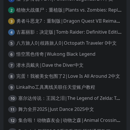
植物大战僵尸：重植版|Plants vs. Zombies: Replanted中文
2
勇者斗恶龙7：重制版|Dragon Quest VII Reimagined中文
3
古墓丽影：决定版|Tomb Raider: Definitive Edition中文
4
八方旅人0|歧路旅人0|Octopath Traveler 0中文
5
悟空黑色传奇|Wukong Black Legend
6
潜水员戴夫|Dave the Diver中文
7
完蛋！我被美女包围了2|Love Is All Around 2中文
8
Linkalho工具离线关联任天堂账户教程
9
塞尔达传说：王国之泪|The Legend of Zelda: Tears of the Kingdom中文
10
舞力全开2025|Just Dance 2025中文
11
集合啦！动物森友会|动物之森|Animal Crossing: New Horizons中文
12