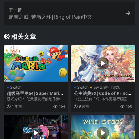
下一篇
痛苦之戒|苦痛之环|Ring of Pain中文
相关文章
Switch
Switch
Switch热门游戏
超级马里奥64|Super Mario
公主法典EX|Code of Princes
64
s EX
游戏介绍： 任天堂发行的动作游
《公主法典 EX》本作更进行画面 H
戏。本作是第一款 3D 化的马里奥
D 化、强化 AI、游戏平衡及角色升
1 年前
164
9 月前
160
游戏，1996 ...
级系统调...