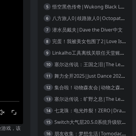
悟空黑色传奇|Wukong Black Legend
5
八方旅人0|歧路旅人0|Octopath Traveler 0中文
6
潜水员戴夫|Dave the Diver中文
7
完蛋！我被美女包围了2|Love Is All Around 2中文
8
Linkalho工具离线关联任天堂账户教程
9
塞尔达传说：王国之泪|The Legend of Zelda: Tears of the Kingdom中文
10
舞力全开2025|Just Dance 2025中文
11
集合啦！动物森友会|动物之森|Animal Crossing: New Horizons中文
12
塞尔达传说：旷野之息|The Legend of Zelda: Breath of the Wild中文
13
七龙珠：电光炸裂！ZERO|Dragon Ball: Sparking! Zero中文
14
Switch大气层20.5.0系统升级软硬破通用教程
15
险游戏，该
朋友收集：梦想生活|Tomodachi Life: Living the Dream中文
16