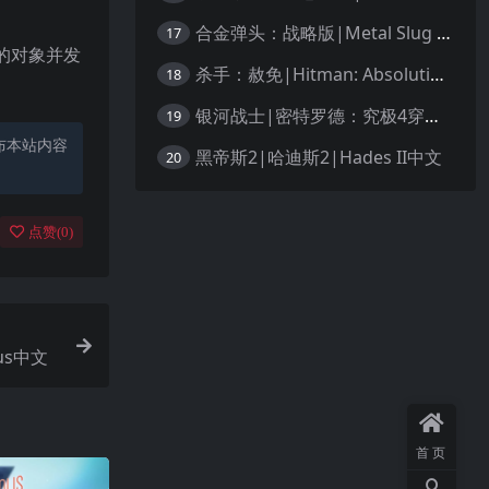
合金弹头：战略版|Metal Slug Tactics中文
17
的对象并发
杀手：赦免|Hitman: Absolution汉化
18
银河战士|密特罗德：究极4穿越未知|Metroid Prime 4: Beyond中文
19
布本站内容
黑帝斯2|哈迪斯2|Hades II中文
20
点赞(
0
)
lus中文
首页