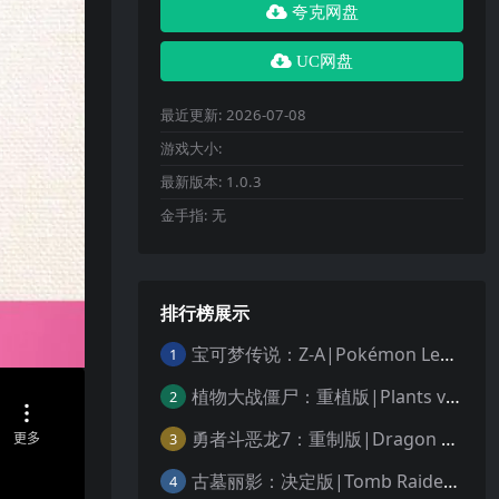
夸克网盘
UC网盘
最近更新:
2026-07-08
游戏大小:
最新版本:
1.0.3
金手指:
无
排行榜展示
宝可梦传说：Z-A|Pokémon Legends: Z-A中文
1
植物大战僵尸：重植版|Plants vs. Zombies: Replanted中文
2
勇者斗恶龙7：重制版|Dragon Quest VII Reimagined中文
3
古墓丽影：决定版|Tomb Raider: Definitive Edition中文
4