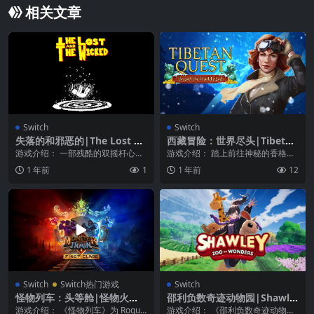
相关文章
Switch
Switch
失落的和邪恶的|The Lost an
西藏冒险：世界尽头|Tibetan
d The Wicked
Quest: Beyond The World’s
游戏介绍： 一部残酷的双摇杆心理
游戏介绍： 踏上前往神秘的香格里
End
恐怖片。在一次沉船事故后，你在
拉的冒险之旅吧！同时，别忘了顺
1 年前
1
1 年前
12
一个邪恶的世界中醒...
道寻找你失踪的侄女...
Switch
Switch热门游戏
Switch
怪物列车‎‎：头等舱|怪物火
邵利负数奇迹动物园|Shawle
车：头等舱|Monster Train:
y: Zoo of Wonders
游戏介绍： 《怪物列车》为 Roguel
游戏介绍： 《邵利负数奇迹动物