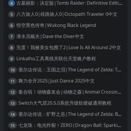
古墓丽影：决定版|Tomb Raider: Definitive Edition中文
4
八方旅人0|歧路旅人0|Octopath Traveler 0中文
5
悟空黑色传奇|Wukong Black Legend
6
潜水员戴夫|Dave the Diver中文
7
完蛋！我被美女包围了2|Love Is All Around 2中文
8
Linkalho工具离线关联任天堂账户教程
9
塞尔达传说：王国之泪|The Legend of Zelda: Tears of the Kingdom中文
10
舞力全开2025|Just Dance 2025中文
11
集合啦！动物森友会|动物之森|Animal Crossing: New Horizons中文
12
Switch大气层20.5.0系统升级软硬破通用教程
13
塞尔达传说：旷野之息|The Legend of Zelda: Breath of the Wild中文
14
七龙珠：电光炸裂！ZERO|Dragon Ball: Sparking! Zero中文
15