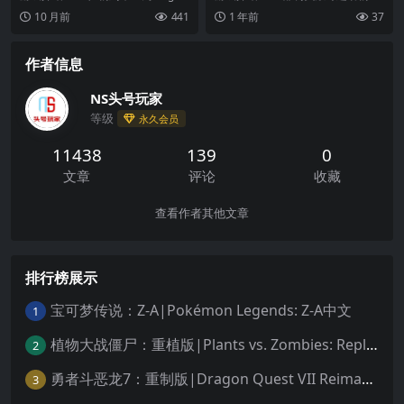
First Class中文
ike 卡组构筑玩法带来了全新的策略
园》穿越魔法世界，用锤子击败敌
10 月前
441
1 年前
37
层次...
人，解锁新技能，拯救...
作者信息
NS头号玩家
等级
永久会员
11438
139
0
文章
评论
收藏
查看作者其他文章
排行榜展示
宝可梦传说：Z-A|Pokémon Legends: Z-A中文
1
植物大战僵尸：重植版|Plants vs. Zombies: Replanted中文
2
勇者斗恶龙7：重制版|Dragon Quest VII Reimagined中文
3