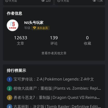
9 月前
220
9 月前
1.5K
带着可怕的武器库...
神秘建筑。 破旧的...
作者信息
NS头号玩家
等级
永久会员
12633
139
0
文章
评论
收藏
查看作者其他文章
排行榜展示
宝可梦传说：Z-A|Pokémon Legends: Z-A中文
1
植物大战僵尸：重植版|Plants vs. Zombies: Replanted中文
2
勇者斗恶龙7：重制版|Dragon Quest VII Reimagined中文
3
古墓丽影：决定版|Tomb Raider: Definitive Edition中文
4