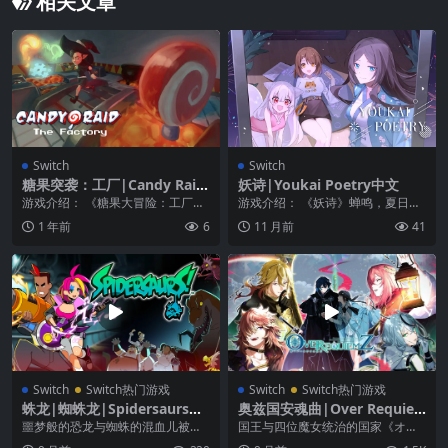
相关文章
Switch
Switch
糖果突袭：工厂|Candy Raid:
妖诗|Youkai Poetry中文
The Factory
游戏介绍： 《糖果大冒险：工厂》
游戏介绍： 《妖诗》蝉鸣，夏日的
是一款具有复古风格的俯视视角解
微风，遇见你是我生命中的一个小
1 年前
6
11 月前
41
谜探险游戏。玩家将...
奇迹。 窗外的雨从...
Switch
Switch热门游戏
Switch
Switch热门游戏
蛛龙|蜘蛛龙|Spidersaurs中
奥兹国安魂曲|Over Requie
文
mz
噩梦般的恐龙与蜘蛛的混血儿被称
国王与四位魔女统治的国家《オ
为“蛛龙”，他们已经乱了阵脚！你要
ズ》。 那里散布着被称为“废墟”的