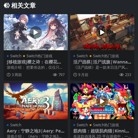
相关文章
Switch
Switch热门游戏
Switch
Switch热门游戏
[移植游戏]樱之诗：在樱花之
活尸战棋|活尸战旗|Wanna S
森上飞舞|サクラノ詩 -櫻の森
urvive中文
游戏介绍： 想要传达的，仅仅只有
《活尸战棋》是一款末日活尸风格
の上を舞う-中文
一件 将瞬间保存下来的永远。 『幸
的回合制战棋游戏， 操作幸存者们
3 周前
797
9 月前
233
福前方的物语』...
对抗不同种类的活尸...
Switch
Switch
Switch热门游戏
Aery：宁静之地3|Aery: Pea
筋肉猫：超级肌肉猫|Kinniku
ce of Mind 3
Neko: Super Muscle Cat中
游戏介绍： 《Aery：宁静之地3》
在这款动漫风 2D 平台游戏中，一