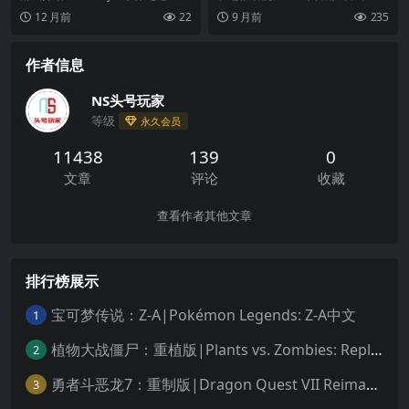
文
是一款旨在放松心灵与精神的互动
只拥有健美运动员身材的猫咪与外
12 月前
22
9 月前
235
式游戏体验。你...
星人展开了殊死搏...
作者信息
NS头号玩家
等级
永久会员
11438
139
0
文章
评论
收藏
查看作者其他文章
排行榜展示
宝可梦传说：Z-A|Pokémon Legends: Z-A中文
1
植物大战僵尸：重植版|Plants vs. Zombies: Replanted中文
2
勇者斗恶龙7：重制版|Dragon Quest VII Reimagined中文
3