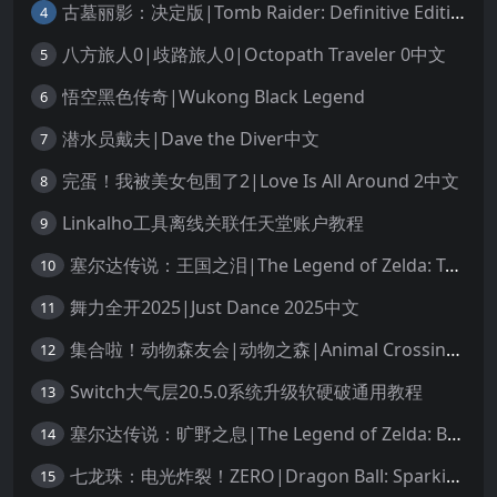
古墓丽影：决定版|Tomb Raider: Definitive Edition中文
4
八方旅人0|歧路旅人0|Octopath Traveler 0中文
5
悟空黑色传奇|Wukong Black Legend
6
潜水员戴夫|Dave the Diver中文
7
完蛋！我被美女包围了2|Love Is All Around 2中文
8
Linkalho工具离线关联任天堂账户教程
9
塞尔达传说：王国之泪|The Legend of Zelda: Tears of the Kingdom中文
10
舞力全开2025|Just Dance 2025中文
11
集合啦！动物森友会|动物之森|Animal Crossing: New Horizons中文
12
Switch大气层20.5.0系统升级软硬破通用教程
13
塞尔达传说：旷野之息|The Legend of Zelda: Breath of the Wild中文
14
七龙珠：电光炸裂！ZERO|Dragon Ball: Sparking! Zero中文
15