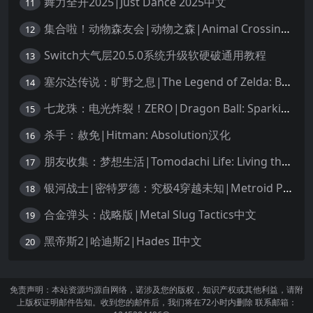
舞力全开2025|Just Dance 2025中文
11
集合啦！动物森友会|动物之森|Animal Crossing: New Horizons中文
12
Switch大气层20.5.0系统升级软硬破通用教程
13
塞尔达传说：旷野之息|The Legend of Zelda: Breath of the Wild中文
14
七龙珠：电光炸裂！ZERO|Dragon Ball: Sparking! Zero中文
15
杀手：赦免|Hitman: Absolution汉化
16
朋友收集：梦想生活|Tomodachi Life: Living the Dream中文
17
银河战士|密特罗德：究极4穿越未知|Metroid Prime 4: Beyond中文
18
合金弹头：战略版|Metal Slug Tactics中文
19
黑帝斯2|哈迪斯2|Hades II中文
20
免责声明：本站资源均源自网络，诺涉及您的版权，知识产权或其他利益，请附
上版权证明邮件告知。收到您的邮件后，我们将在72小时内删除 联系邮箱：