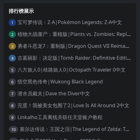
排行榜展示
宝可梦传说：Z-A|Pokémon Legends: Z-A中文
1
植物大战僵尸：重植版|Plants vs. Zombies: Replanted中文
2
勇者斗恶龙7：重制版|Dragon Quest VII Reimagined中文
3
古墓丽影：决定版|Tomb Raider: Definitive Edition中文
4
八方旅人0|歧路旅人0|Octopath Traveler 0中文
5
悟空黑色传奇|Wukong Black Legend
6
潜水员戴夫|Dave the Diver中文
7
完蛋！我被美女包围了2|Love Is All Around 2中文
8
Linkalho工具离线关联任天堂账户教程
9
塞尔达传说：王国之泪|The Legend of Zelda: Tears of the Kingdom中文
10