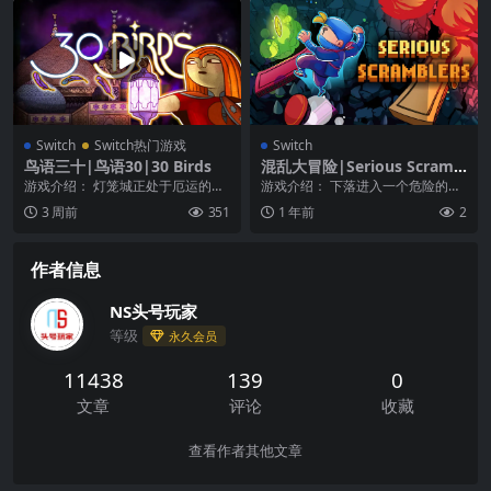
Switch
Switch热门游戏
Switch
鸟语三十|鸟语30|30 Birds
混乱大冒险|Serious Scramb
lers中文
游戏介绍： 灯笼城正处于厄运的边
游戏介绍： 下落进入一个危险的
缘——女神西穆尔被邪恶的科学家
洞，并打败潜伏在深处的超级怪
3 周前
351
1 年前
2
绑架了！ 《鸟语三...
物！ 出现了一个看似无...
作者信息
NS头号玩家
等级
永久会员
11438
139
0
文章
评论
收藏
查看作者其他文章