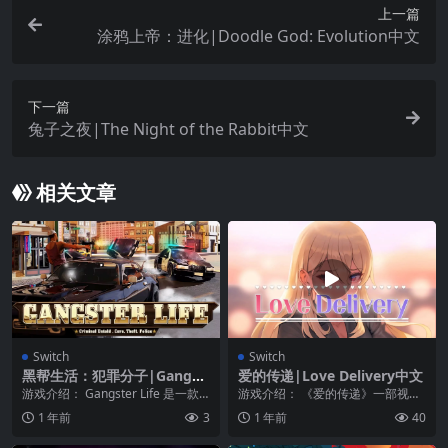
上一篇
涂鸦上帝：进化|Doodle God: Evolution中文
下一篇
兔子之夜|The Night of the Rabbit中文
相关文章
Switch
Switch
黑帮生活：犯罪分子|Gangst
爱的传递|Love Delivery中文
er Life: Criminal Untold
游戏介绍： Gangster Life 是一款
游戏介绍： 《爱的传递》一部视觉
关于如何从普通骗子成长为歹徒的
小说，讲述了一个失败者和漂亮女
1 年前
3
1 年前
40
游戏...
孩约会的真实故事！...