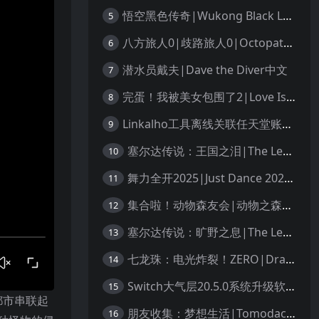
悟空黑色传奇|Wukong Black Legend
5
八方旅人0|歧路旅人0|Octopath Traveler 0中文
6
潜水员戴夫|Dave the Diver中文
7
完蛋！我被美女包围了2|Love Is All Around 2中文
8
Linkalho工具离线关联任天堂账户教程
9
塞尔达传说：王国之泪|The Legend of Zelda: Tears of the Kingdom中文
10
舞力全开2025|Just Dance 2025中文
11
集合啦！动物森友会|动物之森|Animal Crossing: New Horizons中文
12
塞尔达传说：旷野之息|The Legend of Zelda: Breath of the Wild中文
13
七龙珠：电光炸裂！ZERO|Dragon Ball: Sparking! Zero中文
14
Switch大气层20.5.0系统升级软硬破通用教程
15
都市串联起
朋友收集：梦想生活|Tomodachi Life: Living the Dream中文
16