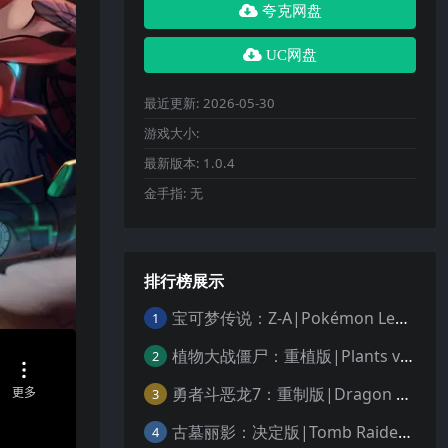
夸克网盘
UC网盘
最近更新:
2026-05-30
游戏大小:
最新版本:
1.0.4
金手指:
无
排行榜展示
宝可梦传说：Z-A|Pokémon Legends: Z-A中文
1
植物大战僵尸：重植版|Plants vs. Zombies: Replanted中文
2
勇者斗恶龙7：重制版|Dragon Quest VII Reimagined中文
3
古墓丽影：决定版|Tomb Raider: Definitive Edition中文
4