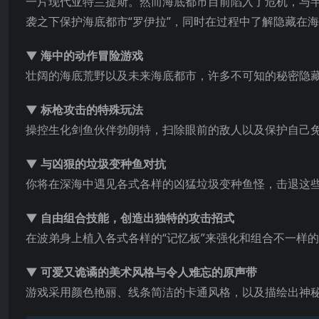
一片现代亚特兰提斯。然而海底都市目前陷入了危机，与半
袭之下保护海底都市“罗伊拉”，同时在过程中了解隐藏在
▼ 海中的动作冒险游戏
壮阔的海底荒野以及未来海底都市，许多不可知的秘密隐
▼ 标枪攻击的特殊玩法
操控生化剑鱼伙伴勃朗特，扫除眼前的敌人以及保护自己
▼ 与凶狠的垃圾变种鱼对抗
你将在深海中遇见各
式各样的凶猛垃圾变种鱼怪，击退这
▼ 自由组合技能，创造出独特的攻击招式
在波弟身上植入各式各样的“记忆板”来强化和组合不一样
▼ 可爱又诡谲的美术风格与令人难忘的原声带
游戏采用颜色艳丽、线条简洁的卡通风格，以及描绘出神