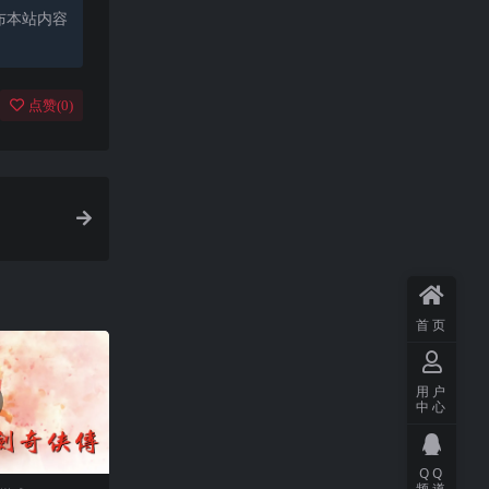
布本站内容
点赞(
0
)
首页
用户
中心
QQ
频道