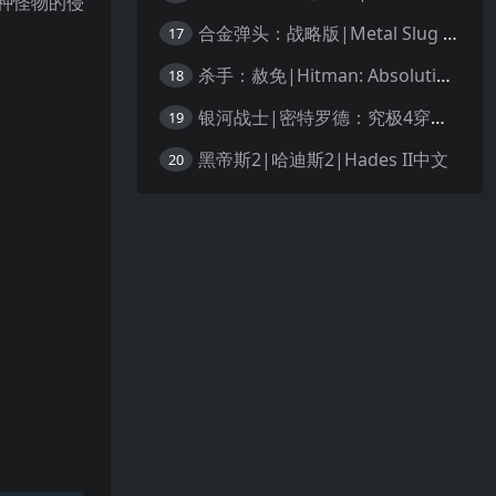
种怪物的侵
合金弹头：战略版|Metal Slug Tactics中文
17
杀手：赦免|Hitman: Absolution汉化
18
银河战士|密特罗德：究极4穿越未知|Metroid Prime 4: Beyond中文
19
黑帝斯2|哈迪斯2|Hades II中文
20