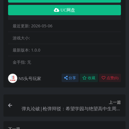
UC网盘
最近更新:
2026-05-06
游戏大小:
最新版本:
1.0.0
金手指:
无
NS头号玩家
分享
收藏
点赞(
0
)
上一篇
弹丸论破|枪弹辩驳：希望学园与绝望高中生周年
版|Danganronpa: Trigger Happy Havoc – Anniv
ersary Edition中文
下一篇