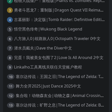
植物大战僵尸：重植版|Plants vs. Zombies: Replanted中文
2
勇者斗恶龙7：重制版|Dragon Quest VII Reimagined中文
3
古墓丽影：决定版|Tomb Raider: Definitive Edition中文
4
悟空黑色传奇|Wukong Black Legend
5
八方旅人0|歧路旅人0|Octopath Traveler 0中文
6
潜水员戴夫|Dave the Diver中文
7
完蛋！我被美女包围了2|Love Is All Around 2中文
8
Linkalho工具离线关联任天堂账户教程
9
塞尔达传说：王国之泪|The Legend of Zelda: Tears of the Kingdom中文
10
舞力全开2025|Just Dance 2025中文
11
集合啦！动物森友会|动物之森|Animal Crossing: New Horizons中文
12
塞尔达传说：旷野之息|The Legend of Zelda: Breath of the Wild中文
13