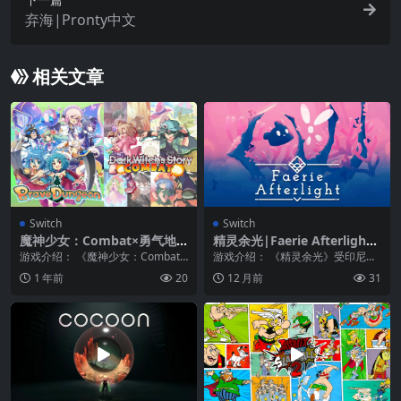
弃海|Pronty中文
相关文章
Switch
Switch
魔神少女：Combat×勇气地
精灵余光|Faerie Afterlight
牢|Brave Dungeon + Dark
中文
游戏介绍： 《魔神少女：Combat×
游戏介绍： 《精灵余光》受印尼哲
Witch’s Story: Combat
勇气地牢》是一款将迷宫探索RPG
学和民间艺术的启发，《精灵余
1 年前
20
12 月前
31
与策略卡牌...
光》是一款风格优美的...