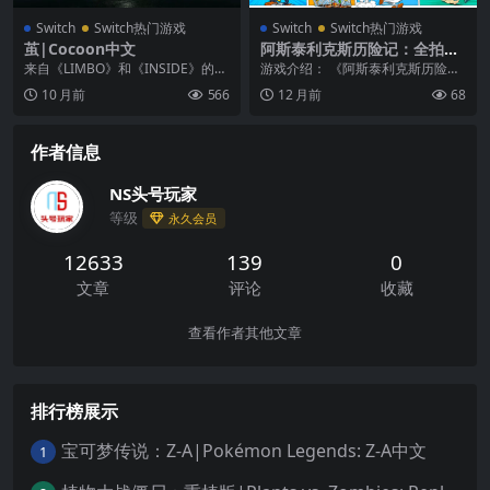
Switch
Switch热门游戏
Switch
Switch热门游戏
茧|Cocoon中文
阿斯泰利克斯历险记：全拍飞
2|Asterix & Obelix Slap Th
来自《LIMBO》和《INSIDE》的首
游戏介绍： 《阿斯泰利克斯历险
em All! 2
席游戏设计师 Jeppe Carlsen...
记：全拍飞2》两次拍打！阿斯泰利
10 月前
566
12 月前
68
克斯历险记 全拍飞...
作者信息
NS头号玩家
等级
永久会员
12633
139
0
文章
评论
收藏
查看作者其他文章
排行榜展示
宝可梦传说：Z-A|Pokémon Legends: Z-A中文
1