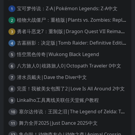
宝可梦传说：Z-A|Pokémon Legends: Z-A中文
1
植物大战僵尸：重植版|Plants vs. Zombies: Replanted中文
2
勇者斗恶龙7：重制版|Dragon Quest VII Reimagined中文
3
古墓丽影：决定版|Tomb Raider: Definitive Edition中文
4
悟空黑色传奇|Wukong Black Legend
5
八方旅人0|歧路旅人0|Octopath Traveler 0中文
6
潜水员戴夫|Dave the Diver中文
7
完蛋！我被美女包围了2|Love Is All Around 2中文
8
Linkalho工具离线关联任天堂账户教程
9
塞尔达传说：王国之泪|The Legend of Zelda: Tears of the Kingdom中文
10
舞力全开2025|Just Dance 2025中文
11
集合啦！动物森友会|动物之森|Animal Crossing: New Horizons中文
12