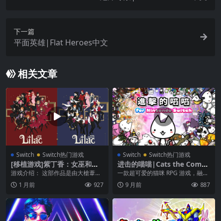
下一篇
平面英雄|Flat Heroes中文
相关文章
Switch
Switch热门游戏
Switch
Switch热门游戏
[移植游戏]紫丁香：女巫和巫
进击的喵喵|Cats the Comm
师|Lilac: side Witch and wi
ander中文
游戏介绍： 这部作品是由大槍葦人
一款超可爱的猫咪 RPG 游戏，融合
zard中文
（Littlewitch）负责角色设计的，作
塔防元素，现在在 Nintendo Swit...
1 月前
927
9 月前
887
为F...