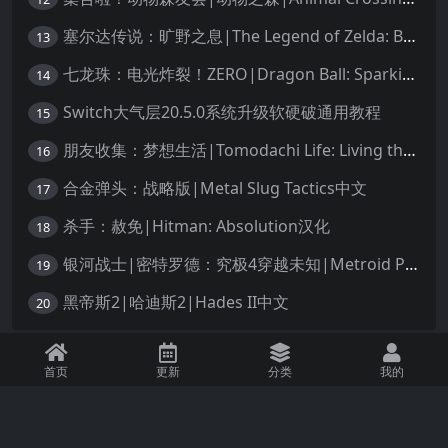
塞尔达传说：旷野之息|The Legend of Zelda: Breath of the Wild中文
13
七龙珠：电光炸裂！ZERO|Dragon Ball: Sparking! Zero中文
14
Switch大气层20.5.0系统升级软硬破通用教程
15
朋友收集：梦想生活|Tomodachi Life: Living the Dream中文
16
合金弹头：战略版|Metal Slug Tactics中文
17
杀手：赦免|Hitman: Absolution汉化
18
银河战士|密特罗德：究极4穿越未知|Metroid Prime 4: Beyond中文
19
黑帝斯2|哈迪斯2|Hades II中文
20
免责声明：本站资源均源自网络，诺涉及您的版权，知识产权或其他利益，请附
首页
更新
分类
我的
上版权证明邮件告知。收到您的邮件后，我们将在72小时内删除 联系邮箱：
1245294496@qq.com