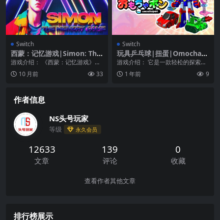
Switch
Switch
西蒙：记忆游戏|Simon: The
玩具乒乓球|扭蛋|Omochap
Memory Game
on
游戏介绍： 《西蒙：记忆游戏》还
游戏介绍： 它是一款轻松的探索游
记得那个曾经让你狂热的色彩记忆
戏，邀请玩家打开让人联想到宝可
10 月前
33
1 年前
9
游戏吗？嗯，它回来...
梦的球，每次都会在...
作者信息
NS头号玩家
等级
永久会员
12633
139
0
文章
评论
收藏
查看作者其他文章
排行榜展示