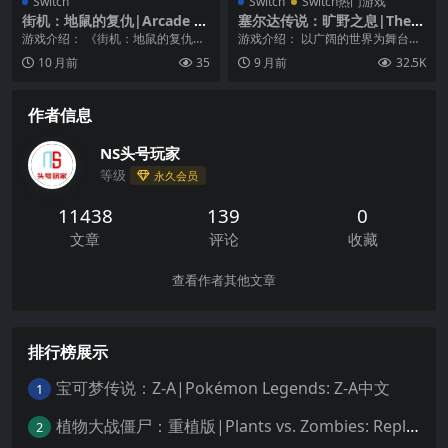
Switch
Switch
Switch热门游戏
街机：地鼠的复仇|Arcade M
塞尔达传说：旷野之息|The L
achine: Gopher’s Revenge
egend of Zelda: Breath of t
游戏介绍： 《街机：地鼠的复仇》
游戏介绍： 以广阔的世界为舞台，
he Wild中文
地鼠们在这里为他们在残酷的街机
无论去哪里、做什么，冒险的一切
10 月前
35
9 月前
32.5K
中被人类屠杀的兄弟...
由你决定。狩猎野生...
作者信息
NS头号玩家
等级
永久会员
11438
139
0
文章
评论
收藏
查看作者其他文章
排行榜展示
宝可梦传说：Z-A|Pokémon Legends: Z-A中文
1
植物大战僵尸：重植版|Plants vs. Zombies: Replanted中文
2