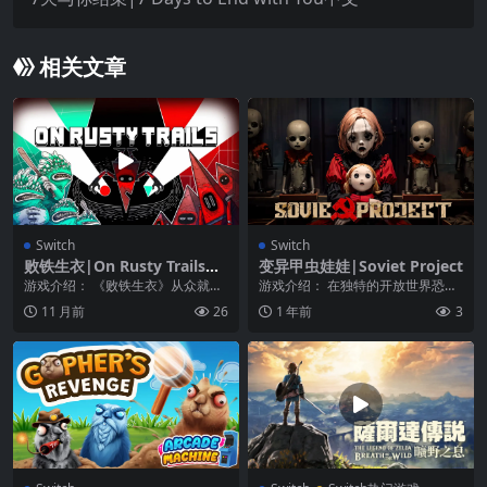
相关文章
Switch
Switch
败铁生衣|On Rusty Trails中
变异甲虫娃娃|Soviet Project
文
游戏介绍： 《败铁生衣》从众就是
游戏介绍： 在独特的开放世界恐怖
这个闪电般快速的平台中的一切
冒险中探索一座废弃的城市并解决
11 月前
26
1 年前
3
——准备好每一秒改变...
谜题。 你是一名因...