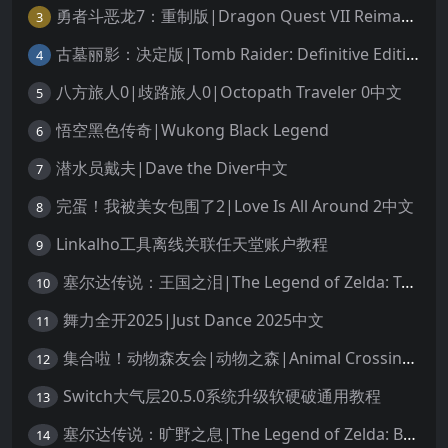
勇者斗恶龙7：重制版|Dragon Quest VII Reimagined中文
3
古墓丽影：决定版|Tomb Raider: Definitive Edition中文
4
八方旅人0|歧路旅人0|Octopath Traveler 0中文
5
悟空黑色传奇|Wukong Black Legend
6
潜水员戴夫|Dave the Diver中文
7
完蛋！我被美女包围了2|Love Is All Around 2中文
8
Linkalho工具离线关联任天堂账户教程
9
塞尔达传说：王国之泪|The Legend of Zelda: Tears of the Kingdom中文
10
舞力全开2025|Just Dance 2025中文
11
集合啦！动物森友会|动物之森|Animal Crossing: New Horizons中文
12
Switch大气层20.5.0系统升级软硬破通用教程
13
塞尔达传说：旷野之息|The Legend of Zelda: Breath of the Wild中文
14