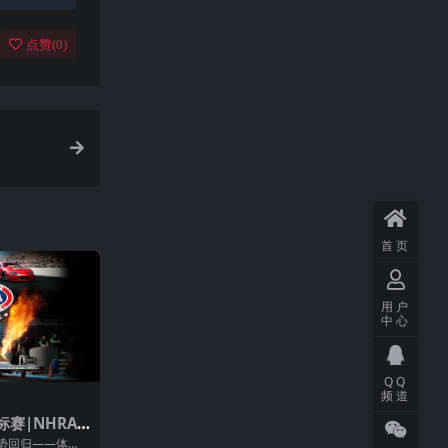
点赞(
0
)
首页
用户
中心
QQ
频道
标赛|NHRA
rag Racing:
强势回归——体