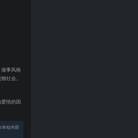
，做事风格
魔物社会。
响爱情的因
布本站内容