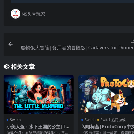
NS头号玩家
魔物饭大冒险|食尸者的冒险饭|Cadavers for Dinne
相关文章
Switch
Switch
Switch热门游戏
小美人鱼：水下王国的公主|Th
闪电柯基|ProtoCorgi中
e Little Mermaid: Princess o
游戏介绍： 在这部精彩的续集中，艾莉
《闪电柯基》是一款复古像素画