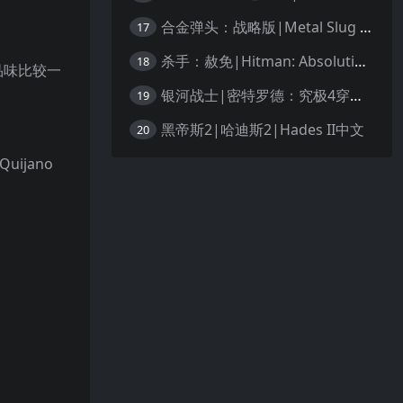
合金弹头：战略版|Metal Slug Tactics中文
17
杀手：赦免|Hitman: Absolution汉化
18
品味比较一
银河战士|密特罗德：究极4穿越未知|Metroid Prime 4: Beyond中文
19
黑帝斯2|哈迪斯2|Hades II中文
20
uijano