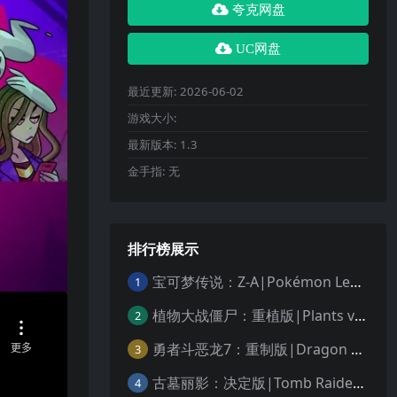
夸克网盘
UC网盘
最近更新:
2026-06-02
游戏大小:
最新版本:
1.3
金手指:
无
排行榜展示
宝可梦传说：Z-A|Pokémon Legends: Z-A中文
1
植物大战僵尸：重植版|Plants vs. Zombies: Replanted中文
2
勇者斗恶龙7：重制版|Dragon Quest VII Reimagined中文
3
古墓丽影：决定版|Tomb Raider: Definitive Edition中文
4