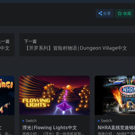
分享
收藏
上一篇
下一篇
r中文
【开罗系列】冒险村物语|Dungeon Village中文
Switch
Switch
文
浮光|Flowing Lights中文
NHRA直线竞速锦
Championship D
风、街
游戏介绍： 《浮光》是一款街机益智射
游戏介绍： NHRA™ 