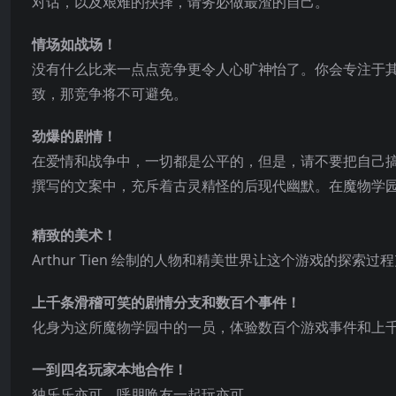
对话，以及艰难的抉择，请务必做最渣的自己。
情场如战场！
没有什么比来一点点竞争更令人心旷神怡了。你会专注于
致，那竞争将不可避免。
劲爆的剧情！
在爱情和战争中，一切都是公平的，但是，请不要把自己搞得太严肃了。在 Co
撰写的文案中，充斥着古灵精怪的后现代幽默。在魔物学
精致的美术！
Arthur Tien 绘制的人物和精美世界让这个游戏的探索过
上千条滑稽可笑的剧情分支和数百个事件！
化身为这所魔物学园中的一员，体验数百个游戏事件和上
一到四名玩家本地合作！
独乐乐亦可，呼朋唤友一起玩亦可。