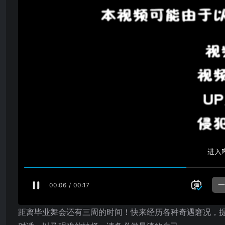
距离毕业舞会还有三周的时间！快来经历各种奇遇窘况，