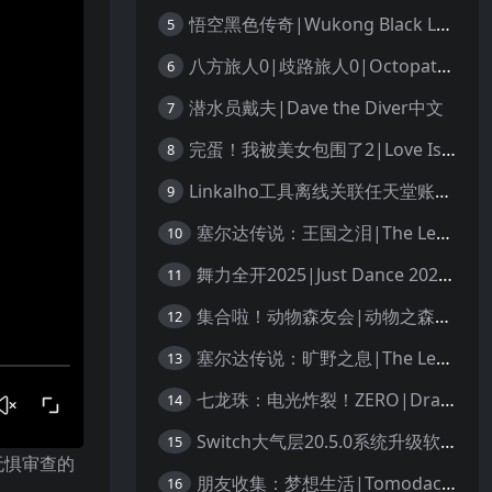
悟空黑色传奇|Wukong Black Legend
5
八方旅人0|歧路旅人0|Octopath Traveler 0中文
6
潜水员戴夫|Dave the Diver中文
7
完蛋！我被美女包围了2|Love Is All Around 2中文
8
Linkalho工具离线关联任天堂账户教程
9
塞尔达传说：王国之泪|The Legend of Zelda: Tears of the Kingdom中文
10
舞力全开2025|Just Dance 2025中文
11
集合啦！动物森友会|动物之森|Animal Crossing: New Horizons中文
12
塞尔达传说：旷野之息|The Legend of Zelda: Breath of the Wild中文
13
七龙珠：电光炸裂！ZERO|Dragon Ball: Sparking! Zero中文
14
Switch大气层20.5.0系统升级软硬破通用教程
15
无惧审查的
朋友收集：梦想生活|Tomodachi Life: Living the Dream中文
16