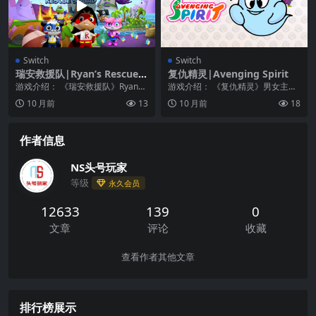
Switch
Switch
瑞安救援队|Ryan’s Rescue S
复仇精灵|Avenging Spirit
quad
游戏介绍： 《瑞安救援队》Ryan
游戏介绍： 《复仇精灵》男女主角
的朋友们被邪恶的黑暗泰坦、Robo
是青梅竹马。一天两人外出购物，
10 月前
13
10 月前
18
Comb...
归来时男主角被歹人...
作者信息
NS头号玩家
等级
永久会员
12633
139
0
文章
评论
收藏
查看作者其他文章
排行榜展示