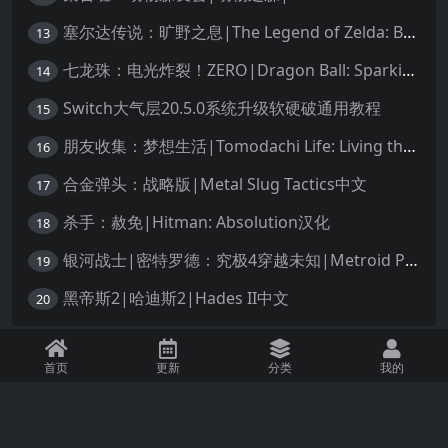
塞尔达传说：旷野之息|The Legend of Zelda: Breath of the Wild中文
13
七龙珠：电光炸裂！ZERO|Dragon Ball: Sparking! Zero中文
14
Switch大气层20.5.0系统升级软硬破通用教程
15
朋友收集：梦想生活|Tomodachi Life: Living the Dream中文
16
合金弹头：战略版|Metal Slug Tactics中文
17
杀手：赦免|Hitman: Absolution汉化
18
银河战士|密特罗德：究极4穿越未知|Metroid Prime 4: Beyond中文
19
黑帝斯2|哈迪斯2|Hades II中文
20
免责声明：本站资源均源自网络，诺涉及您的版权，知识产权或其他利益，请附
首页
更新
分类
我的
上版权证明邮件告知。收到您的邮件后，我们将在72小时内删除 联系邮箱：
1245294496@qq.com