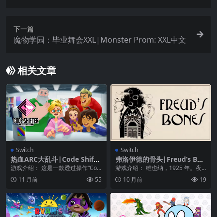
下一篇
魔物学园：毕业舞会XXL|Monster Prom: XXL中文
相关文章
Switch
Switch
热血ARC大乱斗|Code Shifte
弗洛伊德的骨头|Freud’s Bon
r
es: The Game
游戏介绍： 这是一款透过操作“Cod
游戏介绍： 维也纳，1925 年。夜
e Shifter”，消除错误的横向跳跃动
幕滴落在昏暗的画室窗户上。一个
11 月前
55
10 月前
19
作...
男人紧张地走在...