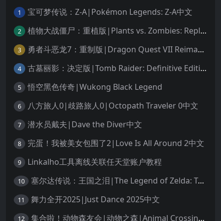
宝可梦传说：Z-A|Pokémon Legends: Z-A中文
1
植物大战僵尸：重植版|Plants vs. Zombies: Replanted中文
2
勇者斗恶龙7：重制版|Dragon Quest VII Reimagined中文
3
古墓丽影：决定版|Tomb Raider: Definitive Edition中文
4
悟空黑色传奇|Wukong Black Legend
5
八方旅人0|歧路旅人0|Octopath Traveler 0中文
6
潜水员戴夫|Dave the Diver中文
7
完蛋！我被美女包围了2|Love Is All Around 2中文
8
Linkalho工具离线关联任天堂账户教程
9
塞尔达传说：王国之泪|The Legend of Zelda: Tears of the Kingdom中文
10
舞力全开2025|Just Dance 2025中文
11
集合啦！动物森友会|动物之森|Animal Crossing: New Horizons中文
12