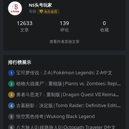
NS头号玩家
等级
永久会员
12633
139
0
文章
评论
收藏
查看作者其他文章
排行榜展示
宝可梦传说：Z-A|Pokémon Legends: Z-A中文
1
植物大战僵尸：重植版|Plants vs. Zombies: Replanted中文
2
勇者斗恶龙7：重制版|Dragon Quest VII Reimagined中文
3
古墓丽影：决定版|Tomb Raider: Definitive Edition中文
4
悟空黑色传奇|Wukong Black Legend
5
八方旅人0|歧路旅人0|Octopath Traveler 0中文
6