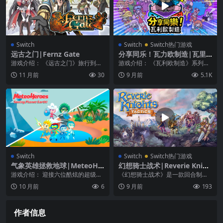
Switch
Switch
Switch热门游戏
远古之门|Fernz Gate
分享同乐！瓦力欧制造|瓦里
奥制造|WarioWare: Get It T
游戏介绍： 《远古之门》旅行到另
游戏介绍： 《瓦利欧制造》系列的
ogether!中文
一边和更远的地方，在幻想RPG中
最新作品，《分享同乐！瓦利欧制
11 月前
30
9 月前
5.1K
找到回家的路！ ...
造》在 Ninte...
Switch
Switch
Switch热门游戏
气象英雄拯救地球|MeteoHe
幻想骑士战术|Reverie Knigh
roes Saving Planet Earth
ts Tactics中文
游戏介绍： 迎接六位酷炫的超级英
《幻想骑士战术》是一款回合制战
雄小朋友，他们在这里拯救地球！
术 RPG 游戏，你将在等距网格中进
10 月前
6
9 月前
193
无论何时何地，您...
行战斗，每一个...
作者信息