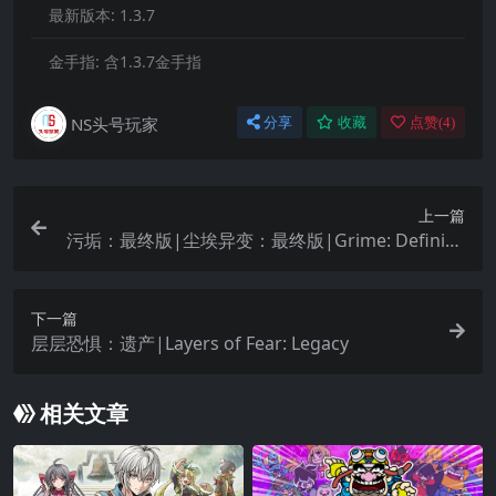
最新版本:
1.3.7
金手指:
含1.3.7金手指
NS头号玩家
分享
收藏
点赞(
4
)
上一篇
污垢：最终版|尘埃异变：最终版|Grime: Definitiv
e Edition中文
下一篇
层层恐惧：遗产|Layers of Fear: Legacy
相关文章