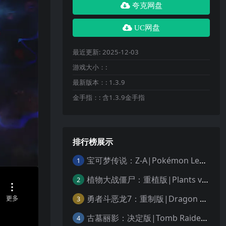
夸克网盘
UC网盘
最近更新:
2025-12-03
游戏大小：:
最新版本：:
1.3.9
金手指：:
含1.3.9金手指
排行榜展示
宝可梦传说：Z-A|Pokémon Legends: Z-A中文
1
植物大战僵尸：重植版|Plants vs. Zombies: Replanted中文
2
勇者斗恶龙7：重制版|Dragon Quest VII Reimagined中文
3
古墓丽影：决定版|Tomb Raider: Definitive Edition中文
4