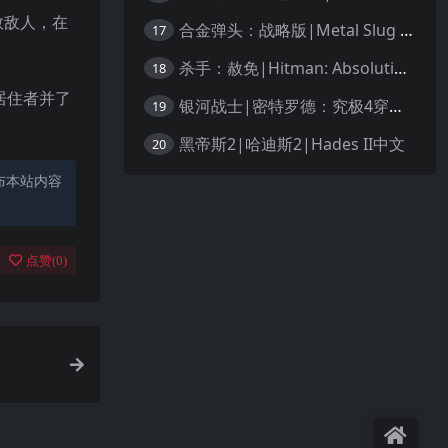
数敌人，在
合金弹头：战略版|Metal Slug Tactics中文
17
杀手：赦免|Hitman: Absolution汉化
18
居住者并了
银河战士|密特罗德：究极4穿越未知|Metroid Prime 4: Beyond中文
19
黑帝斯2|哈迪斯2|Hades II中文
20
布本站内容
点赞(
0
)