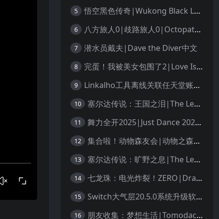
悟空黑色传奇|Wukong Black Legend
5
八方旅人0|歧路旅人0|Octopath Traveler 0中文
6
潜水员戴夫|Dave the Diver中文
7
完蛋！我被美女包围了2|Love Is All Around 2中文
8
Linkalho工具离线关联任天堂账户教程
9
塞尔达传说：王国之泪|The Legend of Zelda: Tears of the Kingdom中文
10
舞力全开2025|Just Dance 2025中文
11
集合啦！动物森友会|动物之森|Animal Crossing: New Horizons中文
12
塞尔达传说：旷野之息|The Legend of Zelda: Breath of the Wild中文
13
七龙珠：电光炸裂！ZERO|Dragon Ball: Sparking! Zero中文
14
Switch大气层20.5.0系统升级软硬破通用教程
15
朋友收集：梦想生活|Tomodachi Life: Living the Dream中文
16