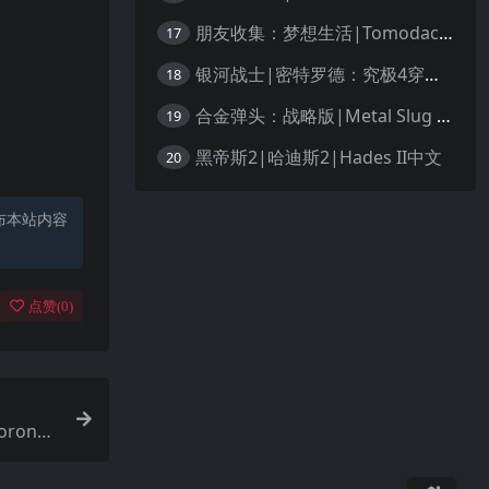
朋友收集：梦想生活|Tomodachi Life: Living the Dream中文
17
银河战士|密特罗德：究极4穿越未知|Metroid Prime 4: Beyond中文
18
合金弹头：战略版|Metal Slug Tactics中文
19
黑帝斯2|哈迪斯2|Hades II中文
20
布本站内容
点赞(
0
)
ona: