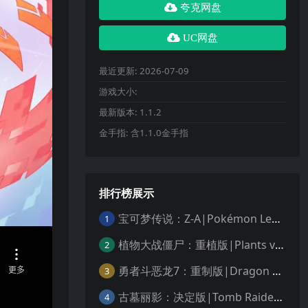
夸克网盘
UC网盘
最近更新:
2026-07-09
游戏大小:
最新版本:
1.1.2
金手指:
含1.1.0金手指
排行榜展示
宝可梦传说：Z-A|Pokémon Legends: Z-A中文
1
植物大战僵尸：重植版|Plants vs. Zombies: Replanted中文
2
勇者斗恶龙7：重制版|Dragon Quest VII Reimagined中文
3
古墓丽影：决定版|Tomb Raider: Definitive Edition中文
4