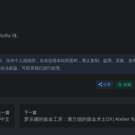
oRo 球。
布。任何个人或组织，在未征得本站同意时，禁止复制、盗用、采集、发
的合法权益，可联系我们进行处理。
分享
收藏
上一篇
下一篇
es中文
萝乐娜的炼金工房：雅兰德的炼金术士DX|Atelier Ror
The Alchemist of Arland DX中文