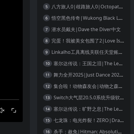
八方旅人0|歧路旅人0|Octopath Traveler 0中文
5
悟空黑色传奇|Wukong Black Legend
6
潜水员戴夫|Dave the Diver中文
7
完蛋！我被美女包围了2|Love Is All Around 2中文
8
Linkalho工具离线关联任天堂账户教程
9
塞尔达传说：王国之泪|The Legend of Zelda: Tears of the Kingdom中文
10
舞力全开2025|Just Dance 2025中文
11
集合啦！动物森友会|动物之森|Animal Crossing: New Horizons中文
12
Switch大气层20.5.0系统升级软硬破通用教程
13
塞尔达传说：旷野之息|The Legend of Zelda: Breath of the Wild中文
14
七龙珠：电光炸裂！ZERO|Dragon Ball: Sparking! Zero中文
15
杀手：赦免|Hitman: Absolution汉化
16