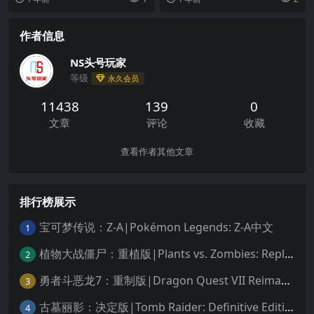
你的词汇，又挑战你...
么做呢？不过在这次...
作者信息
NS头号玩家
等级
永久会员
11438
139
0
文章
评论
收藏
查看作者其他文章
排行榜展示
宝可梦传说：Z-A|Pokémon Legends: Z-A中文
1
植物大战僵尸：重植版|Plants vs. Zombies: Replanted中文
2
勇者斗恶龙7：重制版|Dragon Quest VII Reimagined中文
3
古墓丽影：决定版|Tomb Raider: Definitive Edition中文
4