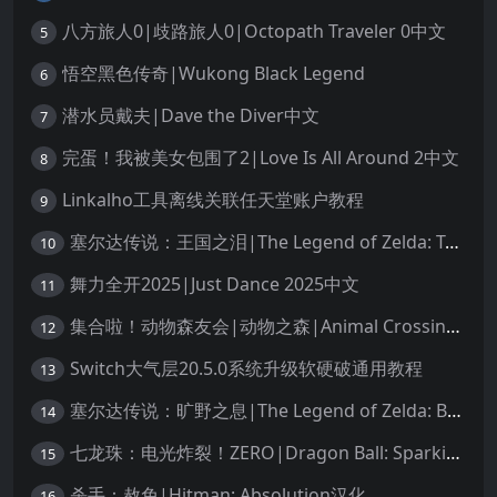
八方旅人0|歧路旅人0|Octopath Traveler 0中文
5
悟空黑色传奇|Wukong Black Legend
6
潜水员戴夫|Dave the Diver中文
7
完蛋！我被美女包围了2|Love Is All Around 2中文
8
Linkalho工具离线关联任天堂账户教程
9
塞尔达传说：王国之泪|The Legend of Zelda: Tears of the Kingdom中文
10
舞力全开2025|Just Dance 2025中文
11
集合啦！动物森友会|动物之森|Animal Crossing: New Horizons中文
12
Switch大气层20.5.0系统升级软硬破通用教程
13
塞尔达传说：旷野之息|The Legend of Zelda: Breath of the Wild中文
14
七龙珠：电光炸裂！ZERO|Dragon Ball: Sparking! Zero中文
15
杀手：赦免|Hitman: Absolution汉化
16