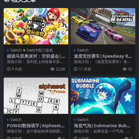
Switch
Switch热门游戏
Switch
超级马里奥派对：空前盛会|S
速度竞技赛车|Speedway Ra
uper Mario Party Jamboree
cing
游戏介绍： 系列史上内容最丰富的
游戏介绍： 《速度竞技赛车》准备
中文
派对即将开幕！《超级玛利欧派对
好感受速度！ 在速度竞技赛车中，
9 月前
22.0K
11 月前
32
空前盛会》。 全...
您将以超过230...
Switch
Switch
POWGI数独填字|Alphaset b
海底气泡|Submarine Bubbl
y Powgi
e
游戏介绍： 这个新款的单词拼图游
游戏介绍： 如果你是一个气泡，且
戏由填字游戏和数独组成，既挑战
必须尽可能多地收集星星，你会怎
1 年前
1
1 年前
2