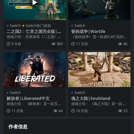
Switch
Switch热门游戏
Switch
二之国2：亡灵之国完全版|Ni
瓷砖战争|Wartile
no Kuni II: Revenant Kingd
游戏介绍： 经典游戏《二之国》的
《瓷砖战争》是一款虚幻4打造的桌
om汉化
最新续作。本作将采用一批全新的
游风格的战争策略游戏。玩家将率
9 月前
960
11 月前
46
人物角色和剧情故事...
领一队自己的维京勇...
Switch
Switch
解放者|Liberated中文
魂之大陆|Soulsland
游戏介绍： 《解放者》是一款互动
游戏介绍： 《魂之大陆》是一款魂l
式的反乌托邦绘图小说，故事发生
ike类型的动作冒险游戏，玩家要控
11 月前
44
10 月前
33
在漫画书的纸面上。...
制英雄来对抗...
作者信息