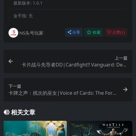
最新版本:
1.0.1
金手指:
无
NS头号玩家
分享
收藏
点赞(
1
)
上一篇
卡片战斗先导者DD|Cardfight!! Vanguard: Dear
Days
下一篇
卡牌之声：残次的巫女|Voice of Cards: The Forsa
ken Maiden
相关文章