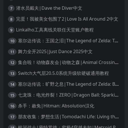
潜水员戴夫|Dave the Diver中文
7
完蛋！我被美女包围了2|Love Is All Around 2中文
8
Linkalho工具离线关联任天堂账户教程
9
塞尔达传说：王国之泪|The Legend of Zelda: Tears of the Kingdom中文
10
舞力全开2025|Just Dance 2025中文
11
集合啦！动物森友会|动物之森|Animal Crossing: New Horizons中文
12
Switch大气层20.5.0系统升级软硬破通用教程
13
塞尔达传说：旷野之息|The Legend of Zelda: Breath of the Wild中文
14
七龙珠：电光炸裂！ZERO|Dragon Ball: Sparking! Zero中文
15
杀手：赦免|Hitman: Absolution汉化
16
朋友收集：梦想生活|Tomodachi Life: Living the Dream中文
17
银河战士|密特罗德：究极4穿越未知|Metroid Prime 4: Beyond中文
18