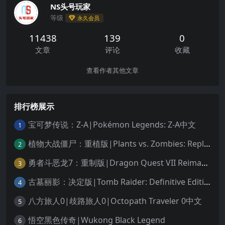
NS头号玩家
等级
永久会员
11438
139
0
文章
评论
收藏
查看作者其他文章
排行榜展示
宝可梦传说：Z-A|Pokémon Legends: Z-A中文
1
植物大战僵尸：重植版|Plants vs. Zombies: Replanted中文
2
勇者斗恶龙7：重制版|Dragon Quest VII Reimagined中文
3
古墓丽影：决定版|Tomb Raider: Definitive Edition中文
4
八方旅人0|歧路旅人0|Octopath Traveler 0中文
5
悟空黑色传奇|Wukong Black Legend
6