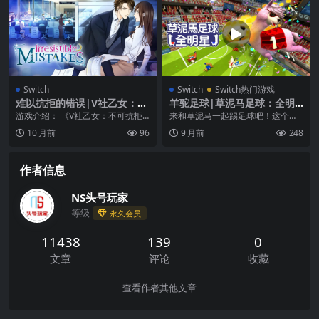
Switch
Switch
Switch热门游戏
难以抗拒的错误|V社乙女：不
羊驼足球|草泥马足球：全明
可抗拒的错误|Irresistible Mi
星|Alpaca Ball: Allstars中文
游戏介绍： 《V社乙女：不可抗拒
来和草泥马一起踢足球吧！这个游
stakes
的错误》是一款以女向的恋爱冒险
戏“混乱”但有趣，赶快在这基于物理
10 月前
96
9 月前
248
游戏，故事剧情和C...
的派对游戏中把属...
作者信息
NS头号玩家
等级
永久会员
11438
139
0
文章
评论
收藏
查看作者其他文章