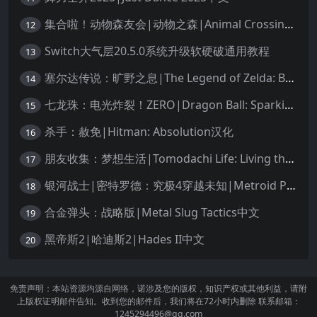
集合啦！动物森友会|动物之森|Animal Crossing: New Horizons中文
12
Switch大气层20.5.0系统升级软硬破通用教程
13
塞尔达传说：旷野之息|The Legend of Zelda: Breath of the Wild中文
14
七龙珠：电光炸裂！ZERO|Dragon Ball: Sparking! Zero中文
15
杀手：赦免|Hitman: Absolution汉化
16
朋友收集：梦想生活|Tomodachi Life: Living the Dream中文
17
银河战士|密特罗德：究极4穿越未知|Metroid Prime 4: Beyond中文
18
合金弹头：战略版|Metal Slug Tactics中文
19
黑帝斯2|哈迪斯2|Hades II中文
20
免责声明：本站资源均源自网络，诺涉及您的版权，知识产权或其他利益，请附
上版权证明邮件告知。收到您的邮件后，我们将在72小时内删除 联系邮箱：
1245294496@qq.com