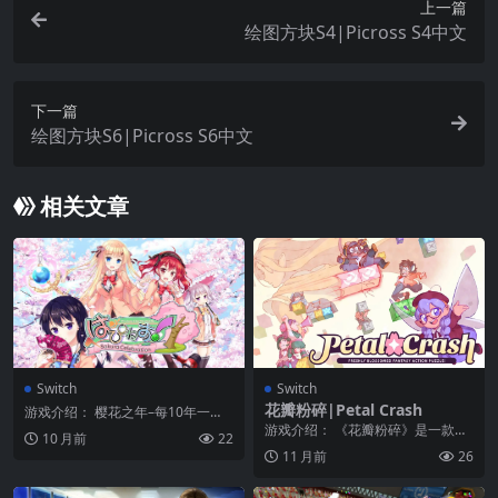
上一篇
绘图方块S4|Picross S4中文
下一篇
绘图方块S6|Picross S6中文
相关文章
Switch
Switch
花瓣粉碎|Petal Crash
游戏介绍： 樱花之年–每10年一
次，在樱花比平时长时间开的那一
游戏介绍： 《花瓣粉碎》是一款趣
10 月前
22
年，春节、式年节比...
味多多的益智消除类游戏，游戏支
11 月前
26
持多种模式可以符合...