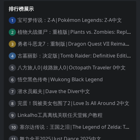
排行榜展示
宝可梦传说：Z-A|Pokémon Legends: Z-A中文
1
植物大战僵尸：重植版|Plants vs. Zombies: Replanted中文
2
勇者斗恶龙7：重制版|Dragon Quest VII Reimagined中文
3
古墓丽影：决定版|Tomb Raider: Definitive Edition中文
4
八方旅人0|歧路旅人0|Octopath Traveler 0中文
5
悟空黑色传奇|Wukong Black Legend
6
潜水员戴夫|Dave the Diver中文
7
完蛋！我被美女包围了2|Love Is All Around 2中文
8
Linkalho工具离线关联任天堂账户教程
9
塞尔达传说：王国之泪|The Legend of Zelda: Tears of the Kingdom中文
10
舞力全开2025|Just Dance 2025中文
11