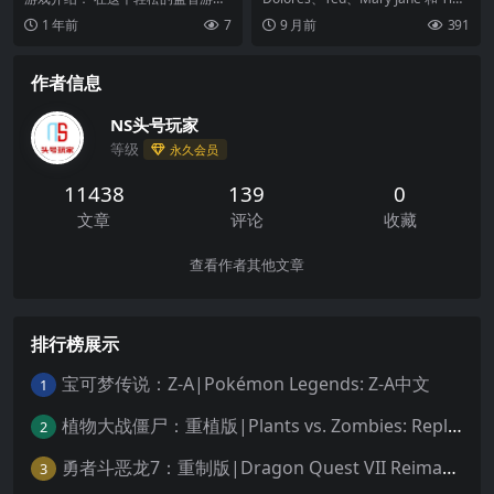
中解锁 30 多个漂亮的动漫女孩！
my 又回来了，他们将在经...
1 年前
7
9 月前
391
在这个拥有 ...
作者信息
NS头号玩家
等级
永久会员
11438
139
0
文章
评论
收藏
查看作者其他文章
排行榜展示
宝可梦传说：Z-A|Pokémon Legends: Z-A中文
1
植物大战僵尸：重植版|Plants vs. Zombies: Replanted中文
2
勇者斗恶龙7：重制版|Dragon Quest VII Reimagined中文
3