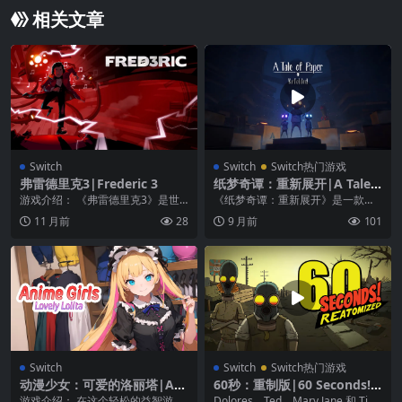
相关文章
Switch
Switch
Switch热门游戏
弗雷德里克3|Frederic 3
纸梦奇谭：重新展开|A Tale o
f Paper: Refolded
游戏介绍： 《弗雷德里克3》是世
《纸梦奇谭：重新展开》是一款平
界各地流行和欣赏的音乐游戏系列
台解谜游戏，讲述神奇的主角 Line
11 月前
28
9 月前
101
的延续。 弗雷德里...
的故事，由纸...
Switch
Switch
Switch热门游戏
动漫少女：可爱的洛丽塔|Ani
60秒：重制版|60 Seconds! R
me Girls: Lovely Lolita中文
eatomized中文
游戏介绍： 在这个轻松的益智游戏
Dolores、Ted、Mary Jane 和 Tim