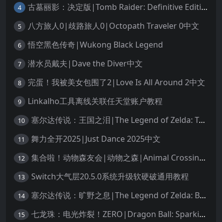
古墓丽影：决定版|Tomb Raider: Definitive Edition中文
4
八方旅人0|歧路旅人0|Octopath Traveler 0中文
5
悟空黑色传奇|Wukong Black Legend
6
潜水员戴夫|Dave the Diver中文
7
完蛋！我被美女包围了2|Love Is All Around 2中文
8
Linkalho工具离线关联任天堂账户教程
9
塞尔达传说：王国之泪|The Legend of Zelda: Tears of the Kingdom中文
10
舞力全开2025|Just Dance 2025中文
11
集合啦！动物森友会|动物之森|Animal Crossing: New Horizons中文
12
Switch大气层20.5.0系统升级软硬破通用教程
13
塞尔达传说：旷野之息|The Legend of Zelda: Breath of the Wild中文
14
七龙珠：电光炸裂！ZERO|Dragon Ball: Sparking! Zero中文
15