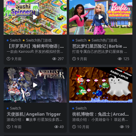
Switch
Switch热门游戏
Switch
Switch热门游戏
【开罗系列】海鲜寿司物语|T
芭比梦幻屋历险记|Barbie Dr
he Sushi Spinnery中文
eamHouse Adventures中文
一款由 Kairosoft 开发的模拟经营游
打造专属自己的芭比梦幻屋体验 和
戏。游戏中玩家将要去经营一家寿
我们一起参加梦幻屋的趣味活动：
9 月前
297
9 月前
125
司店铺...
烘焙、跳舞、或是华...
Switch
Switch
天使扳机|Angelian Trigger
街机博物馆：兔战士|Arcade
Archives: Rabio Lepus
游戏介绍： ■故事 行星加拉多西克
游戏介绍： 小英雄奋斗！ 鼓起勇气
的大城市瓦蒂。 在那个角落经营事
面对邪恶的敌人！！ 《兔战士》是
1 年前
49
10 月前
19
业的伊姆斯侦探...
VIDEO ...