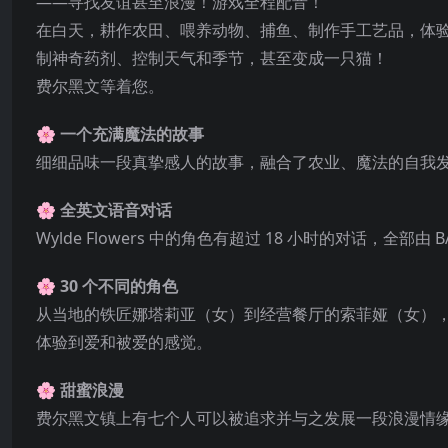
——寻找友谊甚至浪漫！游戏全程配音！
在白天，耕作农田、喂养动物、捕鱼、制作手工艺品，体
制神奇药剂、控制天气和季节，甚至变成一只猫！
费尔黑文等着您。
🌸 一个充满魔法的故事
细细品味一段真挚感人的故事，融合了农业、魔法的自我
🌸 全英文语音对话
Wylde Flowers 中的角色有超过 18 小时的对话，全部由 BA
🌸 30 个不同的角色
从当地的铁匠娜塔莉亚（女）到经营餐厅的索菲娅（女）
体验到爱和被爱的感觉。
🌸 甜蜜浪漫
费尔黑文镇上有七个人可以被追求并与之发展一段浪漫情