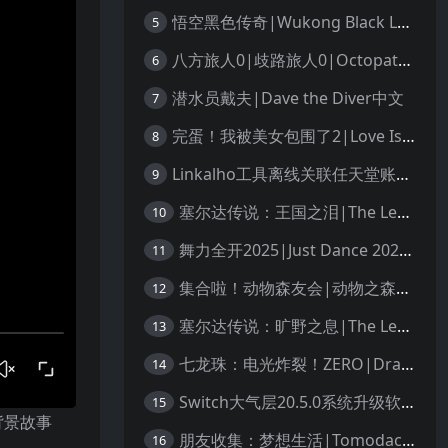
悟空黑色传奇|Wukong Black Legend
5
八方旅人0|歧路旅人0|Octopath Traveler 0中文
6
潜水员戴夫|Dave the Diver中文
7
完蛋！我被美女包围了2|Love Is All Around 2中文
8
Linkalho工具离线关联任天堂账户教程
9
塞尔达传说：王国之泪|The Legend of Zelda: Tears of the Kingdom中文
10
舞力全开2025|Just Dance 2025中文
11
集合啦！动物森友会|动物之森|Animal Crossing: New Horizons中文
12
塞尔达传说：旷野之息|The Legend of Zelda: Breath of the Wild中文
13
七龙珠：电光炸裂！ZERO|Dragon Ball: Sparking! Zero中文
14
Switch大气层20.5.0系统升级软硬破通用教程
15
背景故事
朋友收集：梦想生活|Tomodachi Life: Living the Dream中文
16