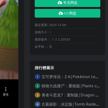
夸克网盘
UC网盘
最近更新:
2025-12-09
游戏大小：:
最新版本：:
1.7.2.20535
金手指：:
无
排行榜展示
宝可梦传说：Z-A|Pokémon Legends: Z-A中文
1
植物大战僵尸：重植版|Plants vs. Zombies: Replanted中文
2
勇者斗恶龙7：重制版|Dragon Quest VII Reimagined中文
3
古墓丽影：决定版|Tomb Raider: Definitive Edition中文
4