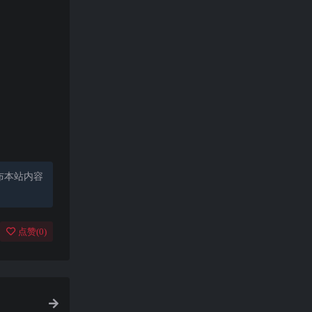
布本站内容
点赞(
0
)