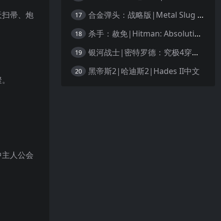
合金弹头：战略版|Metal Slug Tactics中文
天扫帚、炮
17
杀手：赦免|Hitman: Absolution汉化
18
银河战士|密特罗德：究极4穿越未知|Metroid Prime 4: Beyond中文
19
黑帝斯2|哈迪斯2|Hades II中文
20
聚。
中主人公会