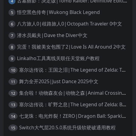
古墓丽影：决定版|Tomb Raider: Definitive Edition中文
4
悟空黑色传奇|Wukong Black Legend
5
八方旅人0|歧路旅人0|Octopath Traveler 0中文
6
潜水员戴夫|Dave the Diver中文
7
完蛋！我被美女包围了2|Love Is All Around 2中文
8
Linkalho工具离线关联任天堂账户教程
9
塞尔达传说：王国之泪|The Legend of Zelda: Tears of the Kingdom中文
10
舞力全开2025|Just Dance 2025中文
11
集合啦！动物森友会|动物之森|Animal Crossing: New Horizons中文
12
塞尔达传说：旷野之息|The Legend of Zelda: Breath of the Wild中文
13
七龙珠：电光炸裂！ZERO|Dragon Ball: Sparking! Zero中文
14
Switch大气层20.5.0系统升级软硬破通用教程
15