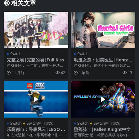
相关文章
Switch
Switch
完整之吻|完整的吻|Full Kiss
动漫女孩：甜美医生|Hentai
Girls: Sweet Doctor中文
游戏介绍： 一年前，我有一种淡淡
游戏介绍： 在这个轻松的益智游戏
的期待， 如果我进入这所学校，我
中解锁 30 多个漂亮的动漫女孩！
11 月前
42
1 年前
13
可以有一个爱人。...
在这个拥有 ...
Switch
Switch热门游戏
Switch
Switch热门游戏
乐高都市：卧底风云|LEGO Ci
堕落骑士|Fallen Knight中文
ty Undercover中文
加入大追捕！在《乐高都市：卧底
堕落骑士 是一款新古典横向卷轴动