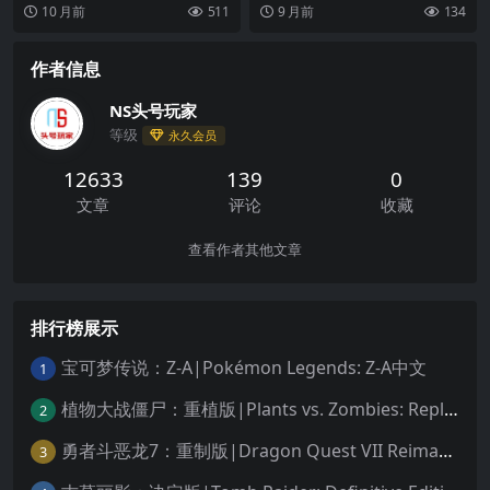
风云》中，扮演卧底警察 Chase M
作平台游戏。故事设定在遥远的未
10 月前
511
9 月前
134
cCain，...
来，将带来一种极致...
作者信息
NS头号玩家
等级
永久会员
12633
139
0
文章
评论
收藏
查看作者其他文章
排行榜展示
宝可梦传说：Z-A|Pokémon Legends: Z-A中文
1
植物大战僵尸：重植版|Plants vs. Zombies: Replanted中文
2
勇者斗恶龙7：重制版|Dragon Quest VII Reimagined中文
3