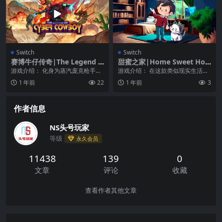
Switch
Switch
赛博牛仔传奇|The Legend o
甜蜜之家|Home Sweet Ho
f Cyber Cowboy中文
me
游戏介绍： 化身为蒸汽庞克枪手，
游戏介绍： 在这款类似现实生活的
从电子盗贼帮派手中解放城镇！ 有
游戏中，你可以工作、娱乐，还可
1 年前
22
1 年前
3
了电子科技，西部...
以通过锻炼来保持健...
作者信息
NS头号玩家
等级
永久会员
11438
139
0
文章
评论
收藏
查看作者其他文章