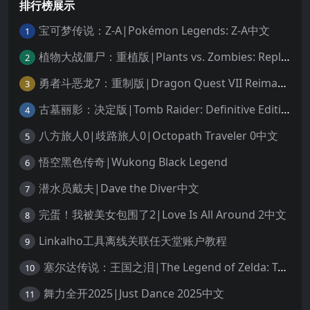
排行榜展示
宝可梦传说：Z-A|Pokémon Legends: Z-A中文
1
植物大战僵尸：重植版|Plants vs. Zombies: Replanted中文
2
勇者斗恶龙7：重制版|Dragon Quest VII Reimagined中文
3
古墓丽影：决定版|Tomb Raider: Definitive Edition中文
4
八方旅人0|歧路旅人0|Octopath Traveler 0中文
5
悟空黑色传奇|Wukong Black Legend
6
潜水员戴夫|Dave the Diver中文
7
完蛋！我被美女包围了2|Love Is All Around 2中文
8
Linkalho工具离线关联任天堂账户教程
9
塞尔达传说：王国之泪|The Legend of Zelda: Tears of the Kingdom中文
10
舞力全开2025|Just Dance 2025中文
11