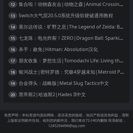
集合啦！动物森友会|动物之森|Animal Crossing: New Horizons中文
12
Switch大气层20.5.0系统升级软硬破通用教程
13
塞尔达传说：旷野之息|The Legend of Zelda: Breath of the Wild中文
14
七龙珠：电光炸裂！ZERO|Dragon Ball: Sparking! Zero中文
15
杀手：赦免|Hitman: Absolution汉化
16
朋友收集：梦想生活|Tomodachi Life: Living the Dream中文
17
银河战士|密特罗德：究极4穿越未知|Metroid Prime 4: Beyond中文
18
合金弹头：战略版|Metal Slug Tactics中文
19
黑帝斯2|哈迪斯2|Hades II中文
20
免责声明：本站资源均源自网络，诺涉及您的版权，知识产权或其他利益，请附
上版权证明邮件告知。收到您的邮件后，我们将在72小时内删除 联系邮箱：
1245294496@qq.com