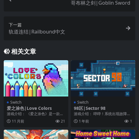
哥布林之剑|Goblin Sword
下一篇
轨道连结|Railbound中文
相关文章
Switch
Switch
爱之涂色|Love Colors
98区|Sector 98
游戏介绍： 《爱之涂色》是一款由
游戏介绍： 哔哔！系统出现故障
数字绘画的像素艺术游戏。这是超
了！ 由于实验室的主系统遭到了网
11 月前
21
1 年前
1
级放松和容易开始！...
络攻击，一些机器人...