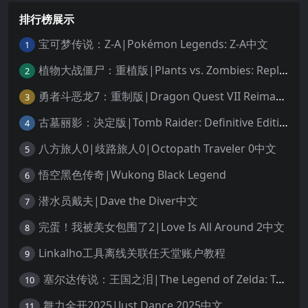
排行榜展示
宝可梦传说：Z-A|Pokémon Legends: Z-A中文
1
植物大战僵尸：重植版|Plants vs. Zombies: Replanted中文
2
勇者斗恶龙7：重制版|Dragon Quest VII Reimagined中文
3
古墓丽影：决定版|Tomb Raider: Definitive Edition中文
4
八方旅人0|歧路旅人0|Octopath Traveler 0中文
5
悟空黑色传奇|Wukong Black Legend
6
潜水员戴夫|Dave the Diver中文
7
完蛋！我被美女包围了2|Love Is All Around 2中文
8
Linkalho工具离线关联任天堂账户教程
9
塞尔达传说：王国之泪|The Legend of Zelda: Tears of the Kingdom中文
10
舞力全开2025|Just Dance 2025中文
11