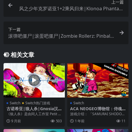
上一篇
风之少年克罗诺亚1+2乘风归来|Klonoa Phantasy
Reverie Series
下一篇
滚弹吧僵尸|滚蛋吧僵尸|Zombie Rollerz: Pinball
Heroes中文
相关文章
Switch
Switch热门游戏
Switch
古诺希亚|狼人杀|Gnosia汉
ACA NEOGEO博物馆：侍魂2
化
|ACA Neo Geo: Samurai Sh
《狼人杀》是由同人工作室 Petit D
游戏介绍： 「SAMURAI SHODOW
odown II
epotto 所推出的一款狼人杀推理类
N II（真侍魂霸王丸地狱变）」是
9 月前
503
1 年前
11
游...
S...