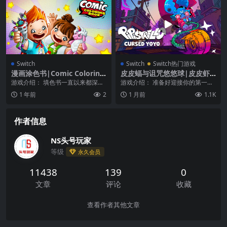
Switch
Switch
Switch热门游戏
漫画涂色书|Comic Coloring
皮皮蝠与诅咒悠悠球|皮皮虾
Book
和被诅咒的悠悠球|Pipistrell
游戏介绍： 填色书一直以来都深受
游戏介绍： 准备好迎接你的第一次
o and the Cursed Yoyo
孩子们的喜爱，因为它们能帮助孩
「溜溜城」(Yoyovania) 体验了吗？
1 年前
2
1 月前
1.1K
子们锻炼动手能力，...
在...
作者信息
NS头号玩家
等级
永久会员
11438
139
0
文章
评论
收藏
查看作者其他文章