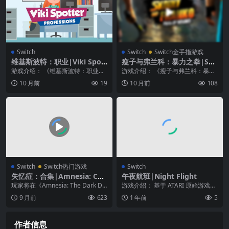
Switch
Switch
Switch金手指游戏
维基斯波特：职业|Viki Spott
瘦子与弗兰科：暴力之拳|Ski
er: Professions
nny & Franko: Fists of Viol
游戏介绍： 《维基斯波特：职业》
游戏介绍： 《瘦子与弗兰科：暴力
ence
在这个游戏中，您必须踏上进入成
之拳》 Amiga 上的传奇格斗游戏 Fr
10 月前
19
10 月前
108
人世界的旅程。与勇...
ank...
Switch
Switch热门游戏
Switch
失忆症：合集|Amnesia: Coll
午夜航班|Night Flight
ection汉化
玩家将在《Amnesia: The Dark De
游戏介绍： 基于 ATARI 原始游戏的
scent》扮演 Daniel...
像素 RPG Roguelike 射击游...
9 月前
623
1 年前
5
作者信息