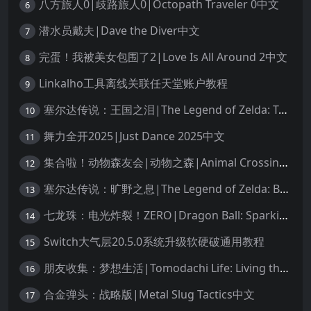
八方旅人0|歧路旅人0|Octopath Traveler 0中文
6
潜水员戴夫|Dave the Diver中文
7
完蛋！我被美女包围了2|Love Is All Around 2中文
8
Linkalho工具离线关联任天堂账户教程
9
塞尔达传说：王国之泪|The Legend of Zelda: Tears of the Kingdom中文
10
舞力全开2025|Just Dance 2025中文
11
集合啦！动物森友会|动物之森|Animal Crossing: New Horizons中文
12
塞尔达传说：旷野之息|The Legend of Zelda: Breath of the Wild中文
13
七龙珠：电光炸裂！ZERO|Dragon Ball: Sparking! Zero中文
14
Switch大气层20.5.0系统升级软硬破通用教程
15
朋友收集：梦想生活|Tomodachi Life: Living the Dream中文
16
合金弹头：战略版|Metal Slug Tactics中文
17