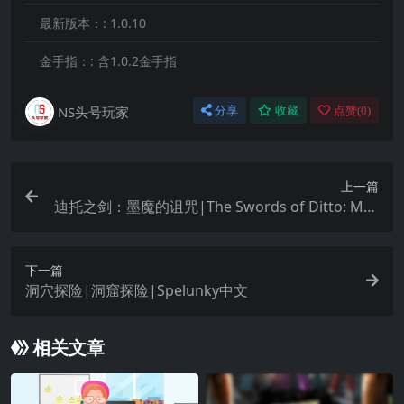
最新版本：:
1.0.10
金手指：:
含1.0.2金手指
NS头号玩家
分享
收藏
点赞(
0
)
上一篇
迪托之剑：墨魔的诅咒|The Swords of Ditto: Mor
mo’s Curse中文
下一篇
洞穴探险|洞窟探险|Spelunky中文
相关文章