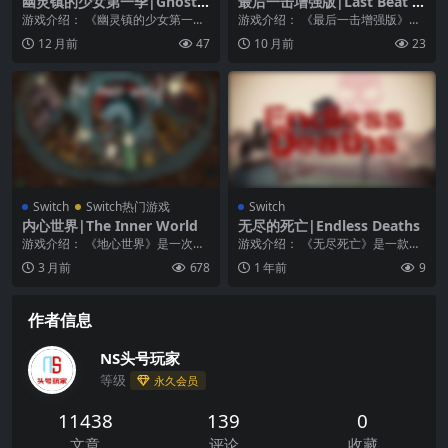
幽灵镇的少女第一季|Ghostpi
最后一击增强版|Last Beat E
a Season One中文
nhanced
游戏介绍： 《幽灵镇的少女第一
游戏介绍： 《最后一击增强版》是
季》这是一部色彩丰富的图画书风
一款像素画风的动作游戏，横版卷
12 月前
47
10 月前
23
格的视觉小说，故事发...
轴清关类型的玩法，...
Switch
Switch热门游戏
Switch
内心世界|The Inner World
无尽的死亡|Endless Deaths
游戏介绍： 《地心世界》是一次奇
游戏介绍： 《无尽死亡》是一款刺
妙的 2D 冒险，罗伯特是个绝对的
激的俯视角双摇杆射击类 roguelike
3 月前
678
1 年前
9
新手，有一些蠢...
游戏...
作者信息
NS头号玩家
等级
永久会员
11438
139
0
文章
评论
收藏