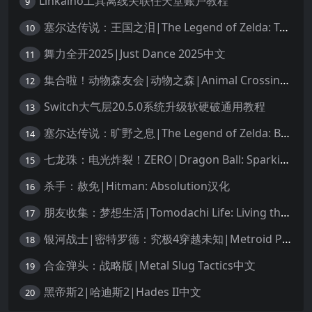
Linkalho工具离线关联任天堂账户教程
9
塞尔达传说：王国之泪|The Legend of Zelda: Tears of the Kingdom中文
10
舞力全开2025|Just Dance 2025中文
11
集合啦！动物森友会|动物之森|Animal Crossing: New Horizons中文
12
Switch大气层20.5.0系统升级软硬破通用教程
13
塞尔达传说：旷野之息|The Legend of Zelda: Breath of the Wild中文
14
七龙珠：电光炸裂！ZERO|Dragon Ball: Sparking! Zero中文
15
杀手：赦免|Hitman: Absolution汉化
16
朋友收集：梦想生活|Tomodachi Life: Living the Dream中文
17
银河战士|密特罗德：究极4穿越未知|Metroid Prime 4: Beyond中文
18
合金弹头：战略版|Metal Slug Tactics中文
19
黑帝斯2|哈迪斯2|Hades II中文
20