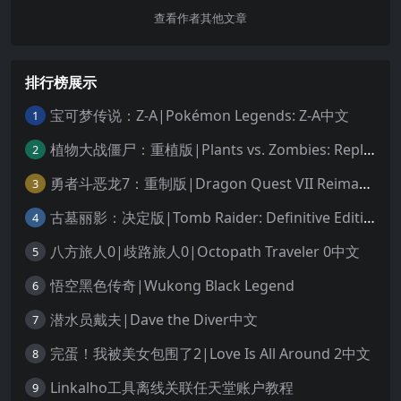
查看作者其他文章
排行榜展示
宝可梦传说：Z-A|Pokémon Legends: Z-A中文
1
植物大战僵尸：重植版|Plants vs. Zombies: Replanted中文
2
勇者斗恶龙7：重制版|Dragon Quest VII Reimagined中文
3
古墓丽影：决定版|Tomb Raider: Definitive Edition中文
4
八方旅人0|歧路旅人0|Octopath Traveler 0中文
5
悟空黑色传奇|Wukong Black Legend
6
潜水员戴夫|Dave the Diver中文
7
完蛋！我被美女包围了2|Love Is All Around 2中文
8
Linkalho工具离线关联任天堂账户教程
9