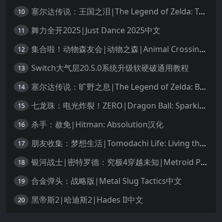
塞尔达传说：王国之泪|The Legend of Zelda: Tears of the Kingdom中文
10
舞力全开2025|Just Dance 2025中文
11
集合啦！动物森友会|动物之森|Animal Crossing: New Horizons中文
12
Switch大气层20.5.0系统升级软硬破通用教程
13
塞尔达传说：旷野之息|The Legend of Zelda: Breath of the Wild中文
14
七龙珠：电光炸裂！ZERO|Dragon Ball: Sparking! Zero中文
15
杀手：赦免|Hitman: Absolution汉化
16
朋友收集：梦想生活|Tomodachi Life: Living the Dream中文
17
银河战士|密特罗德：究极4穿越未知|Metroid Prime 4: Beyond中文
18
合金弹头：战略版|Metal Slug Tactics中文
19
黑帝斯2|哈迪斯2|Hades II中文
20