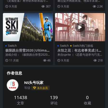
c-Man World 2 Re-Pac中文
《灵魂坠落》将劈砍和斩杀战斗、
通过提升画面表现、增加丰富新功
灵活的平台打斗和 Rogue-lite 机制
能的《Pac-Man World 2》，再度
9 月前
307
9 月前
2.3K
合为一...
和大家...
Switch
Switch
Switch热门游戏
极限跳台滑雪2020|Ultimate
永恒之花：有志者事竟成|Eve
Ski Jumping 2020
rlasting Flowers – Where t
游戏介绍： 《极限跳台滑雪2020》
来自sprite（《恋爱与选举与巧克
here is a will, there is a wa
是一款老派动作游戏，您可以在其
力》《苍之彼方的四重奏》）的最
11 月前
46
9 月前
218
y中文
中扮演跳台滑雪...
新献礼，为大家...
作者信息
NS头号玩家
等级
永久会员
11438
139
0
文章
评论
收藏