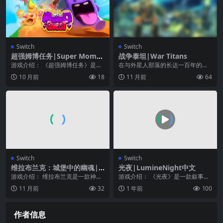
Switch
Switch
超强姆博任务|Super Momb
战争泰坦|War Titans
o Quest
游戏介绍： 《超强姆博任务》是一
在与外星人部落的长达一百年的战
款像素卡通风格的解谜闯关游戏，
斗中，人类终于拥有了改变游戏规
10 月前
18
11 月前
64
游戏中玩家将通过控...
则的武器系统：战争泰...
Switch
Switch
维拉布兰克：城堡中的幽魂|V
光夜|LumineNight中文
era Blanc: Ghost in the Cas
游戏介绍： 维拉布兰克是一款神秘/
游戏介绍： 《光夜》是一款叙事丰
tle
侦探游戏。扮演维拉·布兰克（Vera
富的侦探冒险游戏。扮演福斯特侦
11 月前
32
1 年前
100
Blan...
探和他的女儿，侦破...
作者信息