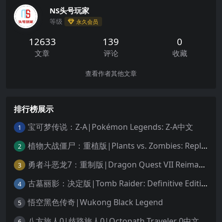
NS头号玩家
等级
永久会员
12633
139
0
文章
评论
收藏
查看作者其他文章
排行榜展示
宝可梦传说：Z-A|Pokémon Legends: Z-A中文
1
植物大战僵尸：重植版|Plants vs. Zombies: Replanted中文
2
勇者斗恶龙7：重制版|Dragon Quest VII Reimagined中文
3
古墓丽影：决定版|Tomb Raider: Definitive Edition中文
4
悟空黑色传奇|Wukong Black Legend
5
八方旅人0|歧路旅人0|Octopath Traveler 0中文
6