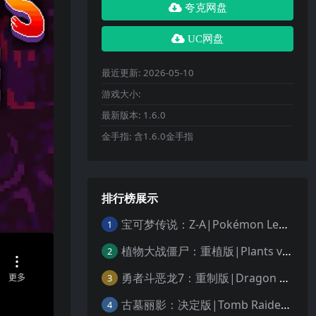
夸克网盘
UC网盘
最近更新:
2026-05-10
游戏大小:
最新版本:
1.6.0
金手指:
含1.6.0金手指
排行榜展示
宝可梦传说：Z-A|Pokémon Legends: Z-A中文
1
植物大战僵尸：重植版|Plants vs. Zombies: Replanted中文
2
勇者斗恶龙7：重制版|Dragon Quest VII Reimagined中文
3
古墓丽影：决定版|Tomb Raider: Definitive Edition中文
4