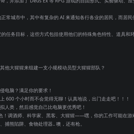
lear Throne，并添加了 Deus Ex 等 RPG 游戏的自由形式、实验驱
正常城市中，其中有复杂的 AI 来通知各行各业的居民，而居民
定的任务目标，这些方式包括使用他们的特殊角色特性、道具和
的其他大猩猩来组建一支小规模动员型大猩猩部队？
入侵电脑？满足你的要求！
上 600 个小时而不会觉得无聊！认真地说，出门走走吧！！！
虚拟人类，然后感觉自己比电脑更优秀吧！
的角色！调酒师、科学家、黑客、大猩猩——嘿，你的工作可能在游
、捕熊陷阱、食物处理器.. 噢，还有枪。