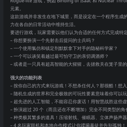
Rogue-lite 游戏，例如 Binding of Isaac 和 Nuc
元素。
这款游戏并非发生在地下城里，而是设定在一个程序生成的
力在各自的日常活动中维持生活。
要进行游戏，玩家需要以他们认为合适的任何方式完成特
– 你想要扮演一个先射击后提问的士兵吗？
– 一个使用氯仿和镇定剂默默拿下对手的隐秘科学家？
– 一个可以谈笑着越过最可怕守卫的亲切调酒师？
– 或者是一只具有超高智能的大猩猩，去拯救关在笼子里
强大的功能列表
– 按你自己的方式来玩游戏！不想杀任何人？那很酷！想
– 随机生成的世界和完全极致的可玩性要素意味着你可以玩
– 超先进的人工智能，不能容忍你废话！用智慧战胜这些
– 扮演超过 20 个（而且还在不断增加）完全不同类型
– 种类极其繁多的道具！压缩射线、催眠器、立体声扬声器
– 4 名玩家联机和本地合作模式让你蹂躏暴徒并告别孤独！