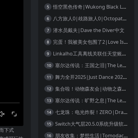
悟空黑色传奇|Wukong Black Legend
5
八方旅人0|歧路旅人0|Octopath Traveler 0中文
6
潜水员戴夫|Dave the Diver中文
7
完蛋！我被美女包围了2|Love Is All Around 2中文
8
Linkalho工具离线关联任天堂账户教程
9
塞尔达传说：王国之泪|The Legend of Zelda: Tears of the Kingdom中文
10
舞力全开2025|Just Dance 2025中文
11
集合啦！动物森友会|动物之森|Animal Crossing: New Horizons中文
12
塞尔达传说：旷野之息|The Legend of Zelda: Breath of the Wild中文
13
七龙珠：电光炸裂！ZERO|Dragon Ball: Sparking! Zero中文
14
Switch大气层20.5.0系统升级软硬破通用教程
15
上而下式
朋友收集：梦想生活|Tomodachi Life: Living the Dream中文
16