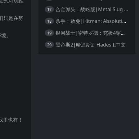
动、应变式可玩性
合金弹头：战略版|Metal Slug Tactics中文
17
们只是在努
杀手：赦免|Hitman: Absolution汉化
18
银河战士|密特罗德：究极4穿越未知|Metroid Prime 4: Beyond中文
19
环
境。
黑帝斯2|哈迪斯2|Hades II中文
20
戏里也有！