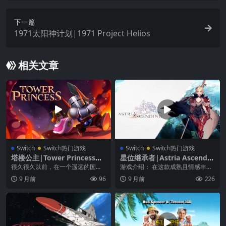
下一篇
1971太阳神计划|1971 Project Helios
相关文章
Switch
Switch热门游戏
Switch
Switch热门游戏
塔楼公主|Tower Princess中
星位继承者|Astria Ascendin
文
g中文
很久很久以前，在一个遥远的国
游戏介绍： 在这款成熟且情感丰富
度，一条恶龙囚禁了所有他遭遇的
的日式 RPG 游戏中，尽情探索处于
9 月前
96
9 月前
226
王室后裔。来自许多王国...
混乱边缘的广...