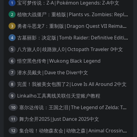
宝可梦传说：Z-A|Pokémon Legends: Z-A中文
1
植物大战僵尸：重植版|Plants vs. Zombies: Replanted中文
2
勇者斗恶龙7：重制版|Dragon Quest VII Reimagined中文
3
古墓丽影：决定版|Tomb Raider: Definitive Edition中文
4
八方旅人0|歧路旅人0|Octopath Traveler 0中文
5
悟空黑色传奇|Wukong Black Legend
6
潜水员戴夫|Dave the Diver中文
7
完蛋！我被美女包围了2|Love Is All Around 2中文
8
Linkalho工具离线关联任天堂账户教程
9
塞尔达传说：王国之泪|The Legend of Zelda: Tears of the Kingdom中文
10
舞力全开2025|Just Dance 2025中文
11
集合啦！动物森友会|动物之森|Animal Crossing: New Horizons中文
12