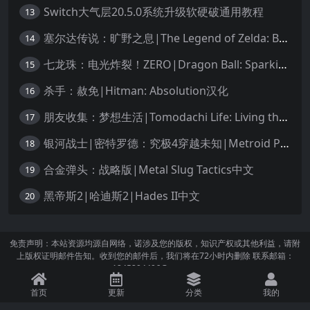
Switch大气层20.5.0系统升级软硬破通用教程
13
塞尔达传说：旷野之息|The Legend of Zelda: Breath of the Wild中文
14
七龙珠：电光炸裂！ZERO|Dragon Ball: Sparking! Zero中文
15
杀手：赦免|Hitman: Absolution汉化
16
朋友收集：梦想生活|Tomodachi Life: Living the Dream中文
17
银河战士|密特罗德：究极4穿越未知|Metroid Prime 4: Beyond中文
18
合金弹头：战略版|Metal Slug Tactics中文
19
黑帝斯2|哈迪斯2|Hades II中文
20
免责声明：本站资源均源自网络，诺涉及您的版权，知识产权或其他利益，请附
上版权证明邮件告知。收到您的邮件后，我们将在72小时内删除 联系邮箱：
1245294496@qq.com
首页
更新
分类
我的