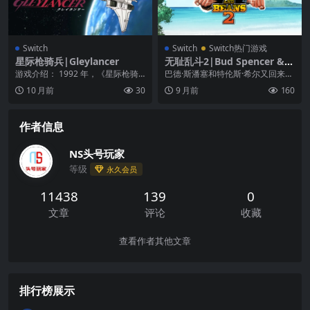
Switch
Switch
Switch热门游戏
星际枪骑兵|Gleylancer
无耻乱斗2|Bud Spencer & T
erence Hill: Slaps and Bean
游戏介绍： 1992 年，《星际枪骑
巴德·斯潘塞和特伦斯·希尔又回来
s 2中文
兵》作为标志性的太空射击游戏发
了！就像电影传奇一样，这款游戏
10 月前
30
9 月前
160
布。 我们的女...
是幽默的豆子游戏的...
作者信息
NS头号玩家
等级
永久会员
11438
139
0
文章
评论
收藏
查看作者其他文章
排行榜展示