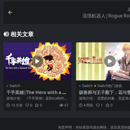
流氓机器人|Rogue Rob
相关文章
Switch
Switch
Switch热门游戏
千手英雄|The Hero with a Th
驯兽师与王子殿下：花与雪
ousand Arms中文
獣使いと王子様 ～Flower 
游戏介绍： 《千手英雄》是Bitca制作并
游戏介绍： 恋爱的对象，竟是变
now～
且发行的一款时间管理题材的休闲益智
物的王子们……！？ 生活在卡特
10 月前
0
0
67
4 周前
1
0
游戏...
的、立...
免责声明：本站资源均源自网络，诺涉及您的版权