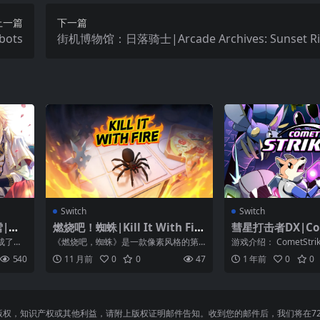
上一篇
下一篇
ots
街机博物馆：日落骑士|Arcade Archives: Sunset Ri
Switch
Switch
|猛
燃烧吧！蜘蛛|Kill It With Fire
彗星打击者DX|Come
＆ S
中文
DX
成了动
《燃烧吧，蜘蛛》是一款像素风格的第
游戏介绍： CometStri
里亚王国
一人称视角休闲益智游戏 。在游戏中你
机动作射击游戏，具有躲
540
11 月前
0
0
47
1 年前
0
0
目的很简单...
，知识产权或其他利益，请附上版权证明邮件告知。收到您的邮件后，我们将在72小时内删除