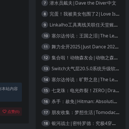
潜水员戴夫|Dave the Diver中文
7
完蛋！我被美女包围了2|Love Is All Around 2中文
8
Linkalho工具离线关联任天堂账户教程
9
塞尔达传说：王国之泪|The Legend of Zelda: Tears of the Kingdom中文
10
舞力全开2025|Just Dance 2025中文
11
集合啦！动物森友会|动物之森|Animal Crossing: New Horizons中文
12
Switch大气层20.5.0系统升级软硬破通用教程
13
塞尔达传说：旷野之息|The Legend of Zelda: Breath of the Wild中文
14
布本站内容
七龙珠：电光炸裂！ZERO|Dragon Ball: Sparking! Zero中文
15
杀手：赦免|Hitman: Absolution汉化
16
朋友收集：梦想生活|Tomodachi Life: Living the Dream中文
点赞(
0
)
17
银河战士|密特罗德：究极4穿越未知|Metroid Prime 4: Beyond中文
18