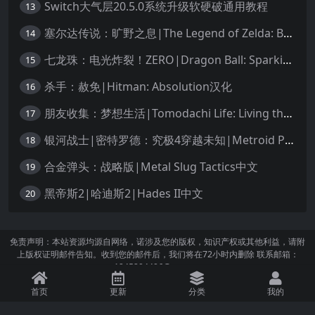
Switch大气层20.5.0系统升级软硬破通用教程
13
塞尔达传说：旷野之息|The Legend of Zelda: Breath of the Wild中文
14
七龙珠：电光炸裂！ZERO|Dragon Ball: Sparking! Zero中文
15
杀手：赦免|Hitman: Absolution汉化
16
朋友收集：梦想生活|Tomodachi Life: Living the Dream中文
17
银河战士|密特罗德：究极4穿越未知|Metroid Prime 4: Beyond中文
18
合金弹头：战略版|Metal Slug Tactics中文
19
黑帝斯2|哈迪斯2|Hades II中文
20
免责声明：本站资源均源自网络，诺涉及您的版权，知识产权或其他利益，请附
上版权证明邮件告知。收到您的邮件后，我们将在72小时内删除 联系邮箱：
1245294496@qq.com
首页
更新
分类
我的