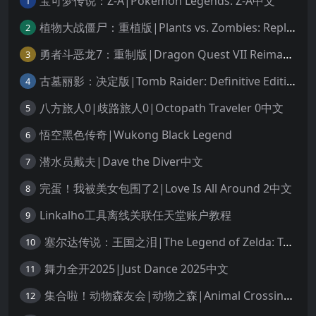
宝可梦传说：Z-A|Pokémon Legends: Z-A中文
1
植物大战僵尸：重植版|Plants vs. Zombies: Replanted中文
2
勇者斗恶龙7：重制版|Dragon Quest VII Reimagined中文
3
古墓丽影：决定版|Tomb Raider: Definitive Edition中文
4
八方旅人0|歧路旅人0|Octopath Traveler 0中文
5
悟空黑色传奇|Wukong Black Legend
6
潜水员戴夫|Dave the Diver中文
7
完蛋！我被美女包围了2|Love Is All Around 2中文
8
Linkalho工具离线关联任天堂账户教程
9
塞尔达传说：王国之泪|The Legend of Zelda: Tears of the Kingdom中文
10
舞力全开2025|Just Dance 2025中文
11
集合啦！动物森友会|动物之森|Animal Crossing: New Horizons中文
12