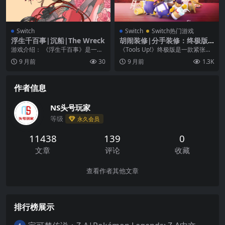
Switch
Switch
Switch热门游戏
浮生千百事|沉船|The Wreck
胡闹装修|分手装修：终极版|
Tools Up! Ultimate Edition
游戏介绍： 《浮生千百事》是一款
《Tools Up!》终极版是一款紧张忙
中文
成熟的 3D 视觉小说游戏，讲述了
乱的本地合作游戏盛宴，以房屋翻
9 月前
30
9 月前
1.3K
有关姐妹情谊，...
新和户外装...
作者信息
NS头号玩家
等级
永久会员
11438
139
0
文章
评论
收藏
查看作者其他文章
排行榜展示