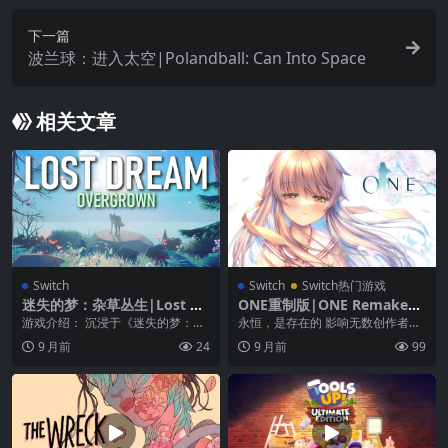
下一篇
波兰球：进入太空|Polandball: Can Into Space
相关文章
Switch
Switch
Switch热门游戏
迷失的梦：杂草丛生|Lost Dr
ONE重制版|ONE Remake中
eam: Overgrown
文
游戏介绍： 沉浸于《迷失的梦：杂
永恒，是存在的 影响无数创作者与
草丛生》的迷人世界吧！这款宁静
玩家的经典文字冒险游戏将以全新
9 月前
24
9 月前
99
的步行模拟游戏，将...
面貌回归！ 让我能...