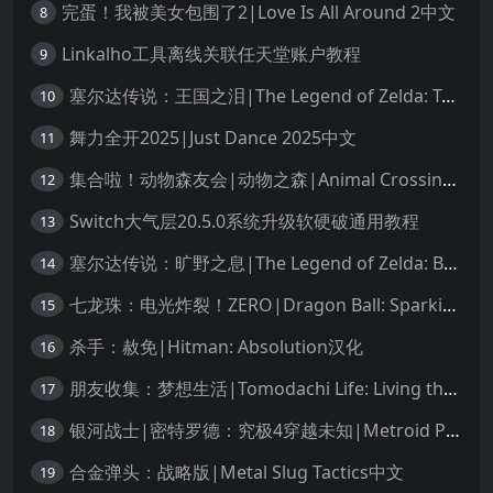
完蛋！我被美女包围了2|Love Is All Around 2中文
8
Linkalho工具离线关联任天堂账户教程
9
塞尔达传说：王国之泪|The Legend of Zelda: Tears of the Kingdom中文
10
舞力全开2025|Just Dance 2025中文
11
集合啦！动物森友会|动物之森|Animal Crossing: New Horizons中文
12
Switch大气层20.5.0系统升级软硬破通用教程
13
塞尔达传说：旷野之息|The Legend of Zelda: Breath of the Wild中文
14
七龙珠：电光炸裂！ZERO|Dragon Ball: Sparking! Zero中文
15
杀手：赦免|Hitman: Absolution汉化
16
朋友收集：梦想生活|Tomodachi Life: Living the Dream中文
17
银河战士|密特罗德：究极4穿越未知|Metroid Prime 4: Beyond中文
18
合金弹头：战略版|Metal Slug Tactics中文
19