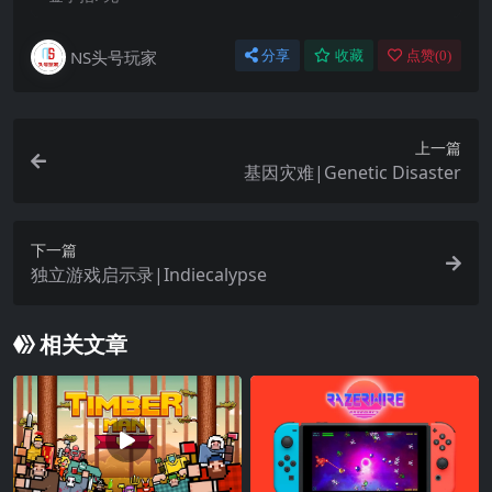
NS头号玩家
分享
收藏
点赞(
0
)
上一篇
基因灾难|Genetic Disaster
下一篇
独立游戏启示录|Indiecalypse
相关文章