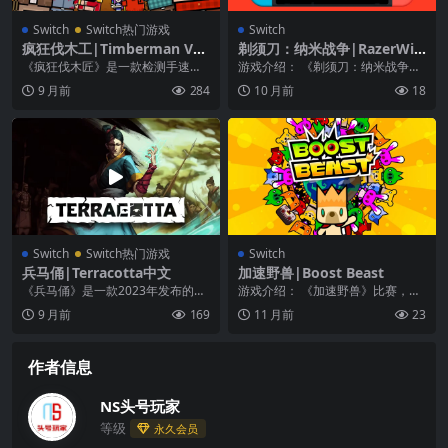
Switch
Switch热门游戏
Switch
疯狂伐木工|Timberman VS
剃须刀：纳米战争|RazerWir
汉化
e: Nanowars
《疯狂伐木匠》是一款检测手速与
游戏介绍： 《剃须刀：纳米战争》
眼力的休闲游戏。游戏玩法很容
是一款复古俯视角射击游戏，玩家
9 月前
284
10 月前
18
易，点击屏幕摆布砍树，...
将在游戏里控制一个...
Switch
Switch热门游戏
Switch
兵马俑|Terracotta中文
加速野兽|Boost Beast
《兵马俑》是一款2023年发布的动
游戏介绍： 《加速野兽》比赛，清
作冒险游戏。 地下陵墓中的黑暗中
除并召唤！任天堂Switch上现在有
9 月前
169
11 月前
23
有什么东西在动...
一款Beat...
作者信息
NS头号玩家
等级
永久会员