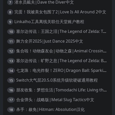
潜水员戴夫|Dave the Diver中文
7
完蛋！我被美女包围了2|Love Is All Around 2中文
8
Linkalho工具离线关联任天堂账户教程
9
塞尔达传说：王国之泪|The Legend of Zelda: Tears of the Kingdom中文
10
舞力全开2025|Just Dance 2025中文
11
集合啦！动物森友会|动物之森|Animal Crossing: New Horizons中文
12
塞尔达传说：旷野之息|The Legend of Zelda: Breath of the Wild中文
13
七龙珠：电光炸裂！ZERO|Dragon Ball: Sparking! Zero中文
14
Switch大气层20.5.0系统升级软硬破通用教程
15
朋友收集：梦想生活|Tomodachi Life: Living the Dream中文
16
合金弹头：战略版|Metal Slug Tactics中文
17
杀手：赦免|Hitman: Absolution汉化
18