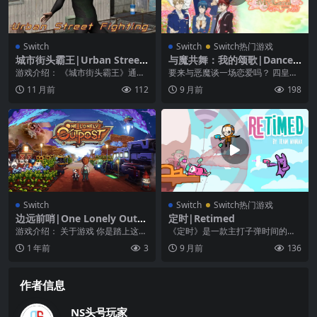
Switch
Switch
Switch热门游戏
城市街头霸王|Urban Street
与魔共舞：我的颂歌|Dance
Fighting
with Devils My Carol中文
游戏介绍： 《城市街头霸王》通过
要来与恶魔谈一场恋爱吗？ 四皇町
这个硬核的打人游戏找到原始的战
中，恶魔与吸血鬼在暗中围绕“禁忌
11 月前
112
9 月前
198
斗体验。 用惊人的...
魔典”展开争夺。...
Switch
Switch
Switch热门游戏
边远前哨|One Lonely Outp
定时|Retimed
ost
游戏介绍： 关于游戏 你是踏上这个
《定时》是一款主打子弹时间的多
贫瘠外星世界的首位探索者。目光
人竞技场射击游戏。每当一名玩家
1 年前
3
9 月前
136
所及区域皆荒无人...
遭遇危险时，玩家身边...
作者信息
NS头号玩家