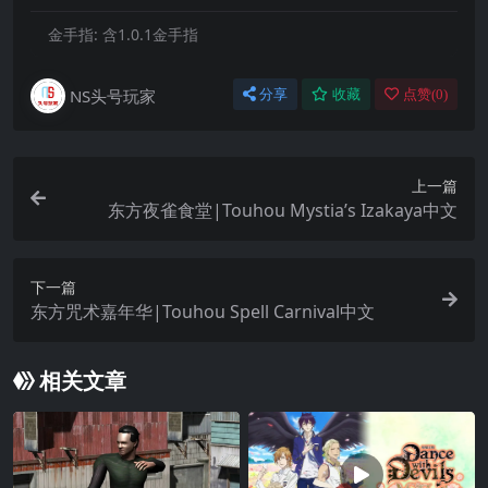
金手指:
含1.0.1金手指
NS头号玩家
分享
收藏
点赞(
0
)
上一篇
东方夜雀食堂|Touhou Mystia’s Izakaya中文
下一篇
东方咒术嘉年华|Touhou Spell Carnival中文
相关文章