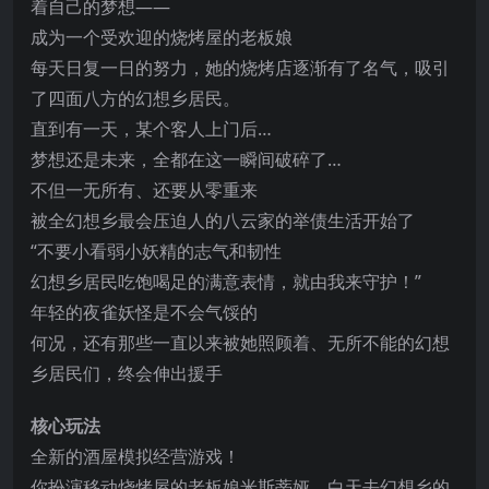
着自己的梦想——
成为一个受欢迎的烧烤屋的老板娘
每天日复一日的努力，她的烧烤店逐渐有了名气，吸引
了四面八方的幻想乡居民。
直到有一天，某个客人上门后…
梦想还是未来，全都在这一瞬间破碎了…
不但一无所有、还要从零重来
被全幻想乡最会压迫人的八云家的举债生活开始了
“不要小看弱小妖精的
志气和韧性
幻想乡居民吃饱喝足的满意表情，就由我来守护！”
年轻的夜雀妖怪是不会气馁的
何况，还有那些一直以来被她照顾着、无所不能的幻想
乡居民们，终会伸出援手
核心玩法
全新的酒屋模拟经营游戏！
你扮演移动烧烤屋的老板娘米斯蒂娅，白天去幻想乡的