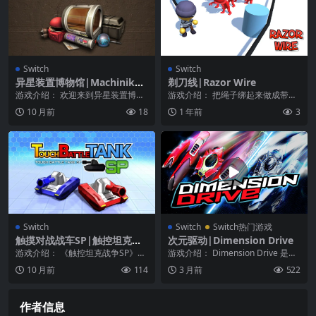
Switch
Switch
异星装置博物馆|Machinika
剃刀线|Razor Wire
Museum中文体验版
游戏介绍： 欢迎来到异星装置博物
游戏介绍： 把绳子绑起来做成带刺
馆！走进这个氛围浓厚的解谜游
铁丝网，从而消灭敌人吧！ 僵尸们
10 月前
18
1 年前
3
戏，跨越整个星系，探...
正在进攻，只有你...
Switch
Switch
Switch热门游戏
触摸对战战车SP|触控坦克战
次元驱动|Dimension Drive
争SP|Touch Battle Tank SP
游戏介绍： 《触控坦克战争SP》是
游戏介绍： Dimension Drive 是一
前所未有的热血对决战车动作射击
个可以在两个世界中穿梭的射击游
10 月前
114
3 月前
522
游戏！游戏规则很...
戏...
作者信息