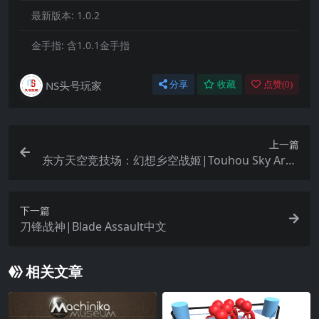
最新版本:
1.0.2
金手指:
含1.0.1金手指
NS头号玩家
分享
收藏
点赞(
0
)
上一篇
东方天空竞技场：幻想乡空战姬|Touhou Sky Aren
a: Matsuri Climax
下一篇
刀锋战神|Blade Assault中文
相关文章