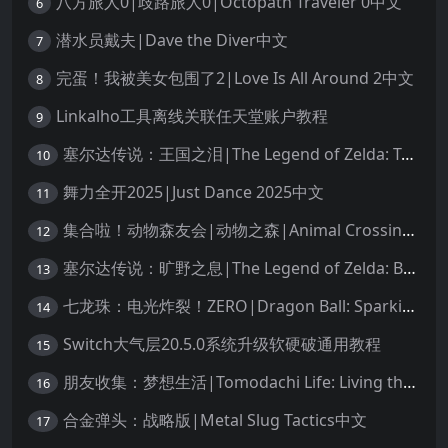
八方旅人0|歧路旅人0|Octopath Traveler 0中文
6
潜水员戴夫|Dave the Diver中文
7
完蛋！我被美女包围了2|Love Is All Around 2中文
8
Linkalho工具离线关联任天堂账户教程
9
塞尔达传说：王国之泪|The Legend of Zelda: Tears of the Kingdom中文
10
舞力全开2025|Just Dance 2025中文
11
集合啦！动物森友会|动物之森|Animal Crossing: New Horizons中文
12
塞尔达传说：旷野之息|The Legend of Zelda: Breath of the Wild中文
13
七龙珠：电光炸裂！ZERO|Dragon Ball: Sparking! Zero中文
14
Switch大气层20.5.0系统升级软硬破通用教程
15
朋友收集：梦想生活|Tomodachi Life: Living the Dream中文
16
合金弹头：战略版|Metal Slug Tactics中文
17