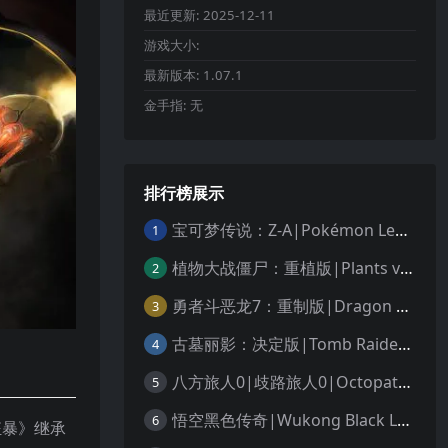
最近更新:
2025-12-11
游戏大小:
最新版本:
1.07.1
金手指:
无
排行榜展示
宝可梦传说：Z-A|Pokémon Legends: Z-A中文
1
植物大战僵尸：重植版|Plants vs. Zombies: Replanted中文
2
勇者斗恶龙7：重制版|Dragon Quest VII Reimagined中文
3
古墓丽影：决定版|Tomb Raider: Definitive Edition中文
4
八方旅人0|歧路旅人0|Octopath Traveler 0中文
5
悟空黑色传奇|Wukong Black Legend
6
狂暴》继承