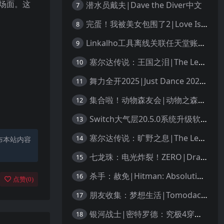
场面。这
潜水员戴夫|Dave the Diver中文
7
完蛋！我被美女包围了2|Love Is All Around 2中文
8
Linkalho工具离线关联任天堂账户教程
9
塞尔达传说：王国之泪|The Legend of Zelda: Tears of the Kingdom中文
10
舞力全开2025|Just Dance 2025中文
11
集合啦！动物森友会|动物之森|Animal Crossing: New Horizons中文
12
Switch大气层20.5.0系统升级软硬破通用教程
13
塞尔达传说：旷野之息|The Legend of Zelda: Breath of the Wild中文
14
布本站内容
七龙珠：电光炸裂！ZERO|Dragon Ball: Sparking! Zero中文
15
杀手：赦免|Hitman: Absolution汉化
16
点赞(
0
)
朋友收集：梦想生活|Tomodachi Life: Living the Dream中文
17
银河战士|密特罗德：究极4穿越未知|Metroid Prime 4: Beyond中文
18