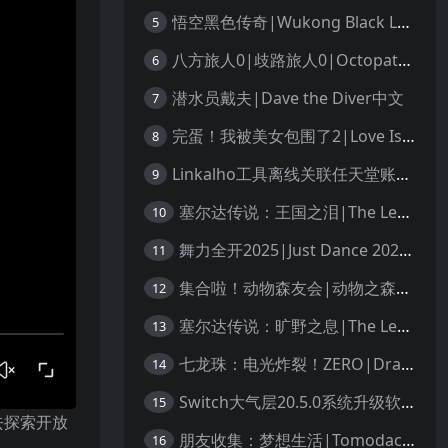
悟空黑色传奇|Wukong Black Legend
5
八方旅人0|歧路旅人0|Octopath Traveler 0中文
6
潜水员戴夫|Dave the Diver中文
7
完蛋！我被美女包围了2|Love Is All Around 2中文
8
Linkalho工具离线关联任天堂账户教程
9
塞尔达传说：王国之泪|The Legend of Zelda: Tears of the Kingdom中文
10
舞力全开2025|Just Dance 2025中文
11
集合啦！动物森友会|动物之森|Animal Crossing: New Horizons中文
12
塞尔达传说：旷野之息|The Legend of Zelda: Breath of the Wild中文
13
七龙珠：电光炸裂！ZERO|Dragon Ball: Sparking! Zero中文
14
Switch大气层20.5.0系统升级软硬破通用教程
15
去探索开放
朋友收集：梦想生活|Tomodachi Life: Living the Dream中文
16