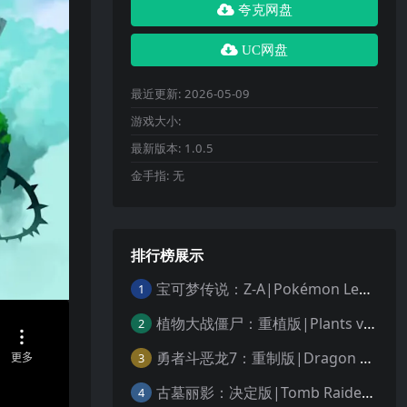
夸克网盘
UC网盘
最近更新:
2026-05-09
游戏大小:
最新版本:
1.0.5
金手指:
无
排行榜展示
宝可梦传说：Z-A|Pokémon Legends: Z-A中文
1
植物大战僵尸：重植版|Plants vs. Zombies: Replanted中文
2
勇者斗恶龙7：重制版|Dragon Quest VII Reimagined中文
3
古墓丽影：决定版|Tomb Raider: Definitive Edition中文
4