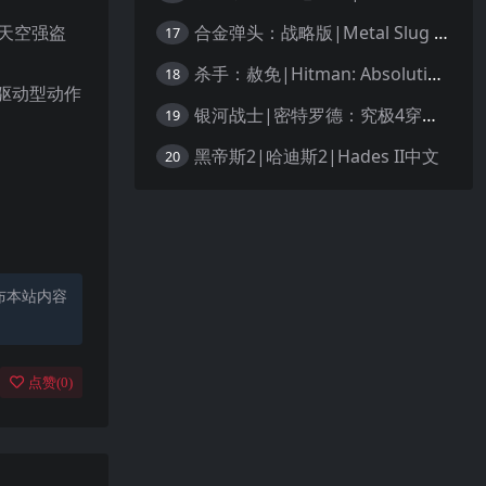
合金弹头：战略版|Metal Slug Tactics中文
天空强盗
17
杀手：赦免|Hitman: Absolution汉化
18
情驱动型动作
银河战士|密特罗德：究极4穿越未知|Metroid Prime 4: Beyond中文
19
黑帝斯2|哈迪斯2|Hades II中文
20
布本站内容
点赞(
0
)