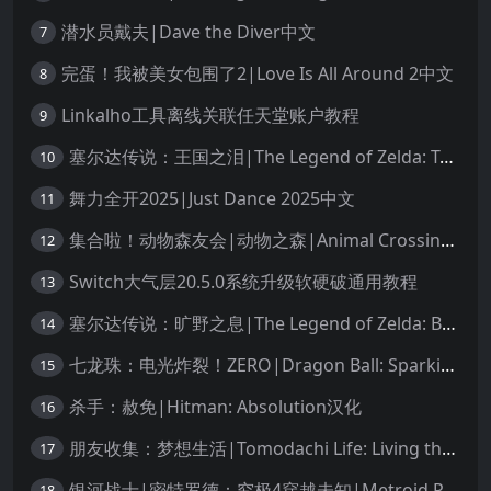
潜水员戴夫|Dave the Diver中文
7
完蛋！我被美女包围了2|Love Is All Around 2中文
8
Linkalho工具离线关联任天堂账户教程
9
塞尔达传说：王国之泪|The Legend of Zelda: Tears of the Kingdom中文
10
舞力全开2025|Just Dance 2025中文
11
集合啦！动物森友会|动物之森|Animal Crossing: New Horizons中文
12
Switch大气层20.5.0系统升级软硬破通用教程
13
塞尔达传说：旷野之息|The Legend of Zelda: Breath of the Wild中文
14
七龙珠：电光炸裂！ZERO|Dragon Ball: Sparking! Zero中文
15
杀手：赦免|Hitman: Absolution汉化
16
朋友收集：梦想生活|Tomodachi Life: Living the Dream中文
17
银河战士|密特罗德：究极4穿越未知|Metroid Prime 4: Beyond中文
18