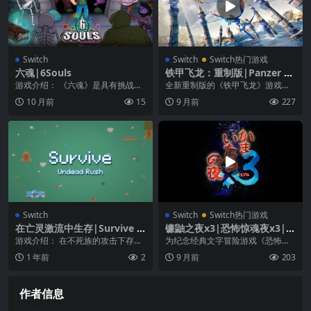
Switch
Switch
Switch热门游戏
六魂|6Souls
铁甲飞龙：重制版|Panzer Dr
agoon: Remake中文
游戏介绍： 《六魂》是具有挑战性
全新重制版的《铁甲飞龙》游戏
的动作平台，可以击败80多个等
——忠于原作，改进了画面和控
10 月前
15
9 月前
227
级，击败6个bos...
制，符合现代游戏标准！ ...
Switch
Switch
Switch热门游戏
在亡灵激流中生存|Survive U
镰鼬之夜x3|恐怖惊魂夜x3|K
ndead Rush
amaitachi no Yoru x3
游戏介绍： 在不死族的攻击下存活
为纪念经典文字冒险游戏《恐怖惊
下来！ 战斗或逃亡！ 超越并歼灭一
魂夜》系列 30 周年，《恐怖惊魂夜
1 年前
2
9 月前
203
波又一波不断出...
×3》正式发布...
作者信息