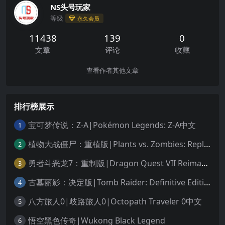
NS头号玩家
等级
永久会员
11438
139
0
文章
评论
收藏
查看作者其他文章
排行榜展示
宝可梦传说：Z-A|Pokémon Legends: Z-A中文
1
植物大战僵尸：重植版|Plants vs. Zombies: Replanted中文
2
勇者斗恶龙7：重制版|Dragon Quest VII Reimagined中文
3
古墓丽影：决定版|Tomb Raider: Definitive Edition中文
4
八方旅人0|歧路旅人0|Octopath Traveler 0中文
5
悟空黑色传奇|Wukong Black Legend
6