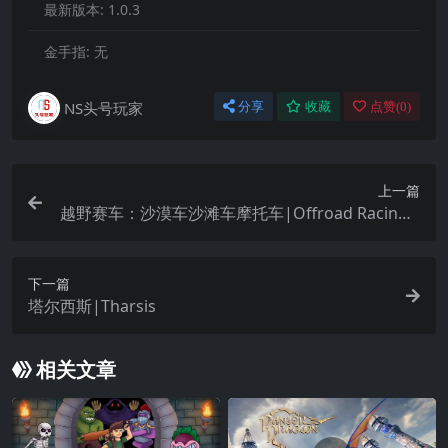
最新版本:
1.0.3
金手指:
无
NS头号玩家
分享
收藏
点赞(
0
)
上一篇
越野赛车：沙漠车沙滩车摩托车|Offroad Racing –
Buggy X ATV X Moto
下一篇
塔尔西斯|Tharsis
相关文章