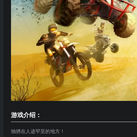
游戏介绍：
驰骋在人迹罕至的地方！