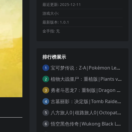
最近更新:
2025-12-11
游戏大小:
最新版本:
1.0.1
金手指:
无
排行榜展示
宝可梦传说：Z-A|Pokémon Legends: Z-A中文
1
植物大战僵尸：重植版|Plants vs. Zombies: Replanted中文
2
勇者斗恶龙7：重制版|Dragon Quest VII Reimagined中文
3
古墓丽影：决定版|Tomb Raider: Definitive Edition中文
4
八方旅人0|歧路旅人0|Octopath Traveler 0中文
5
悟空黑色传奇|Wukong Black Legend
6