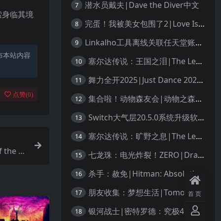
潜水员戴夫|Dave the Diver中文
7
索身临其境
完蛋！我被美女包围了2|Love Is All Around 2中文
8
Linkalho工具离线关联任天堂账户教程
9
布本站内容
塞尔达传说：王国之泪|The Legend of Zelda: Tears of the Kingdom中文
10
舞力全开2025|Just Dance 2025中文
11
点赞(
0
)
集合啦！动物森友会|动物之森|Animal Crossing: New Horizons中文
12
Switch大气层20.5.0系统升级软硬破通用教程
13
塞尔达传说：旷野之息|The Legend of Zelda: Breath of the Wild中文
14
the Fa
七龙珠：电光炸裂！ZERO|Dragon Ball: Sparking! Zero中文
15
杀手：赦免|Hitman: Absolution汉化
16
朋友收集：梦想生活|Tomodachi Life: Living the Dream中文
17
首页
银河战士|密特罗德：究极4穿越未知|Metroid Prime 4: Beyond中文
18