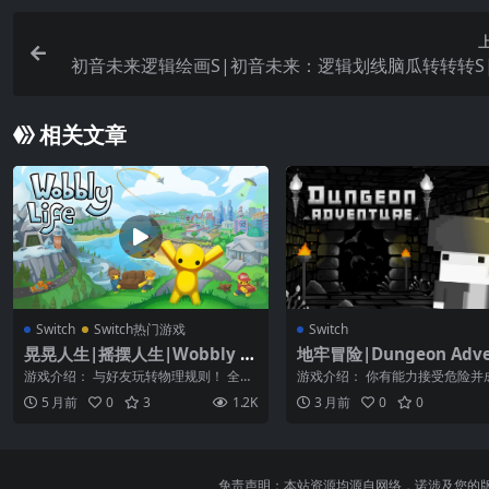
初音未来逻辑绘画S|初音未来：逻辑划线脑瓜转转转S|
sune Miku Logic Paint
相关文章
Switch
Switch热门游戏
Switch
晃晃人生|摇摆人生|Wobbly Li
地牢冒险|Dungeon Adve
fe中文
e
游戏介绍： 与好友玩转物理规则！ 全新
游戏介绍： 你有能力接受危险并
的发现之旅开始了！这里几乎所有东西
极地牢冒险家吗？ 《地牢冒险》
5 月前
0
3
1.2K
3 月前
0
0
都能交互...
游戏，您...
免责声明：本站资源均源自网络，诺涉及您的版权