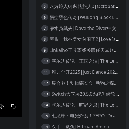
八方旅人0|歧路旅人0|Octopath Traveler 0中文
5
悟空黑色传奇|Wukong Black Legend
6
潜水员戴夫|Dave the Diver中文
7
完蛋！我被美女包围了2|Love Is All Around 2中文
8
Linkalho工具离线关联任天堂账户教程
9
塞尔达传说：王国之泪|The Legend of Zelda: Tears of the Kingdom中文
10
舞力全开2025|Just Dance 2025中文
11
集合啦！动物森友会|动物之森|Animal Crossing: New Horizons中文
12
Switch大气层20.5.0系统升级软硬破通用教程
13
塞尔达传说：旷野之息|The Legend of Zelda: Breath of the Wild中文
14
七龙珠：电光炸裂！ZERO|Dragon Ball: Sparking! Zero中文
15
杀手：赦免|Hitman: Absolution汉化
16