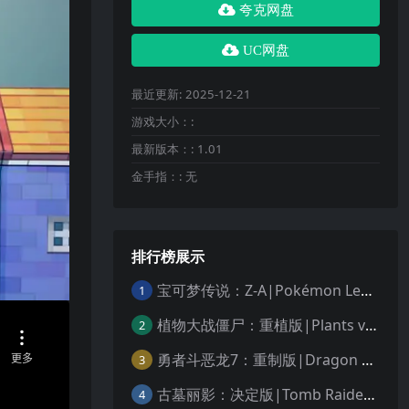
夸克网盘
UC网盘
最近更新:
2025-12-21
游戏大小：:
最新版本：:
1.01
金手指：:
无
排行榜展示
宝可梦传说：Z-A|Pokémon Legends: Z-A中文
1
植物大战僵尸：重植版|Plants vs. Zombies: Replanted中文
2
勇者斗恶龙7：重制版|Dragon Quest VII Reimagined中文
3
古墓丽影：决定版|Tomb Raider: Definitive Edition中文
4