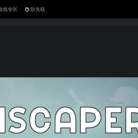
4游戏专区
防失联