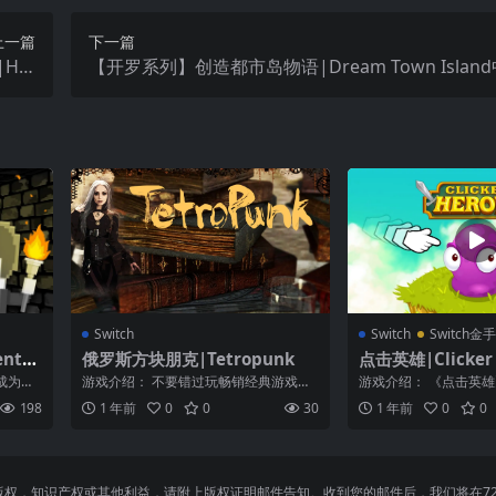
上一篇
下一篇
Hat
【开罗系列】创造都市岛物语|Dream Town Islan
 S中文
Switch
Switch
Switch
ntur
俄罗斯方块朋克|Tetropunk
点击英雄|Clicker
成为终
游戏介绍： 不要错过玩畅销经典游戏的
游戏介绍： 《点击英
是一款
机会！当游戏变热时，清除线条并保持
秒一千万亿次的伤害是
198
1 年前
0
0
30
1 年前
0
0
冷静，因为...
再奇怪了！...
，知识产权或其他利益，请附上版权证明邮件告知。收到您的邮件后，我们将在72小时内删除