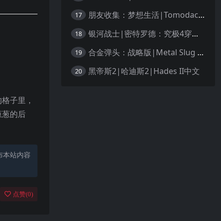
朋友收集：梦想生活|Tomodachi Life: Living the Dream中文
17
银河战士|密特罗德：究极4穿越未知|Metroid Prime 4: Beyond中文
18
合金弹头：战略版|Metal Slug Tactics中文
19
黑帝斯2|哈迪斯2|Hades II中文
20
的格子里，
葱葱的后
布本站内容
点赞(
0
)