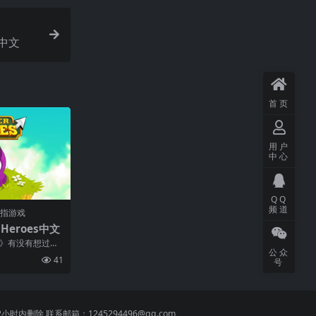
d中文
首页
用户
中心
QQ
频道
金手指游戏
 Heroes中文
雄》有没有想过每
公众
什么感觉？不要
41
号
 联系邮箱：1245294496@qq.com