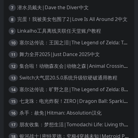
潜水员戴夫|Dave the Diver中文
7
完蛋！我被美女包围了2|Love Is All Around 2中文
8
Linkalho工具离线关联任天堂账户教程
9
塞尔达传说：王国之泪|The Legend of Zelda: Tears of the Kingdom中文
10
舞力全开2025|Just Dance 2025中文
11
集合啦！动物森友会|动物之森|Animal Crossing: New Horizons中文
12
Switch大气层20.5.0系统升级软硬破通用教程
13
塞尔达传说：旷野之息|The Legend of Zelda: Breath of the Wild中文
14
七龙珠：电光炸裂！ZERO|Dragon Ball: Sparking! Zero中文
15
杀手：赦免|Hitman: Absolution汉化
16
朋友收集：梦想生活|Tomodachi Life: Living the Dream中文
17
银河战士|密特罗德：究极4穿越未知|Metroid Prime 4: Beyond中文
18