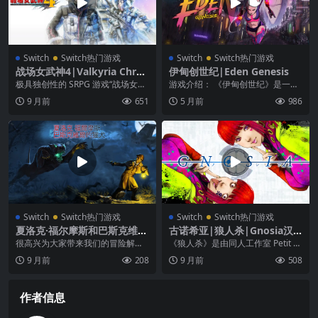
Switch
Switch热门游戏
Switch
Switch热门游戏
战场女武神4|Valkyria Chron
伊甸创世纪|Eden Genesis
icles 4中文
极具独创性的 SRPG 游戏“战场女武
游戏介绍： 《伊甸创世纪》是一款
神”，在全世界创下累计贩售 100 万
專注於快節奏考驗、快速反應和豐
9 月前
651
5 月前
986
套以...
富故事的平台遊戲，...
Switch
Switch热门游戏
Switch
Switch热门游戏
夏洛克·福尔摩斯和巴斯克维尔
古诺希亚|狼人杀|Gnosia汉
的猎犬|Sherlock Holmes an
化
很高兴为大家带来我们的冒险解谜
《狼人杀》是由同人工作室 Petit D
d The Hound of The Basker
之作，该作品融合了经典的“寻物”玩
epotto 所推出的一款狼人杀推理类
9 月前
208
9 月前
508
villes中文
法，让你身临其境...
游...
作者信息