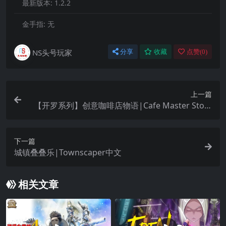
最新版本:
1.2.2
金手指:
无
NS头号玩家
分享
收藏
点赞(
0
)
上一篇
【开罗系列】创意咖啡店物语|Cafe Master Story
中文
下一篇
城镇叠叠乐|Townscaper中文
相关文章