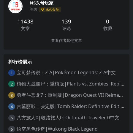
NS头号玩家
等级
永久会员
11438
139
0
文章
评论
收藏
查看作者其他文章
排行榜展示
宝可梦传说：Z-A|Pokémon Legends: Z-A中文
1
植物大战僵尸：重植版|Plants vs. Zombies: Replanted中文
2
勇者斗恶龙7：重制版|Dragon Quest VII Reimagined中文
3
古墓丽影：决定版|Tomb Raider: Definitive Edition中文
4
八方旅人0|歧路旅人0|Octopath Traveler 0中文
5
悟空黑色传奇|Wukong Black Legend
6