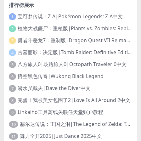
排行榜展示
宝可梦传说：Z-A|Pokémon Legends: Z-A中文
1
植物大战僵尸：重植版|Plants vs. Zombies: Replanted中文
2
勇者斗恶龙7：重制版|Dragon Quest VII Reimagined中文
3
古墓丽影：决定版|Tomb Raider: Definitive Edition中文
4
八方旅人0|歧路旅人0|Octopath Traveler 0中文
5
悟空黑色传奇|Wukong Black Legend
6
潜水员戴夫|Dave the Diver中文
7
完蛋！我被美女包围了2|Love Is All Around 2中文
8
Linkalho工具离线关联任天堂账户教程
9
塞尔达传说：王国之泪|The Legend of Zelda: Tears of the Kingdom中文
10
舞力全开2025|Just Dance 2025中文
11