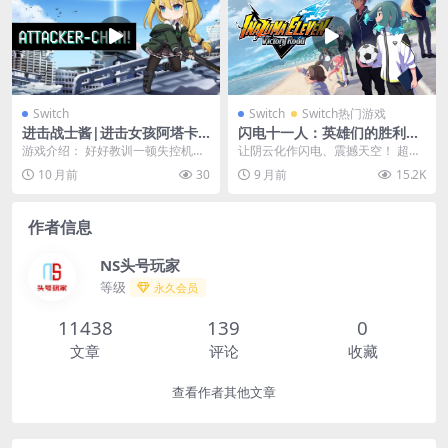
Switch
Switch
Switch热门游戏
进击战士酱|进击女孩阿塔卡|
闪电十一人：英雄们的胜利之
Attacker-chan中文
路|Inazuma Eleven: Victory
游戏介绍： 好好教训一顿失控机器
让阴云化作闪电、震撼天空！ 超次
Road中文
人！ 躲避卫星炮的射程冲向敌营 加
元足球 RPG 系列《闪电十一人》最
10 月前
30
9 月前
15.2K
油！勇敢的战士...
新作强势登场...
作者信息
NS头号玩家
等级
永久会员
11438
139
0
文章
评论
收藏
查看作者其他文章