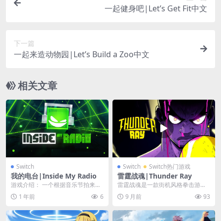
一起健身吧|Let’s Get Fit中文
下一篇
一起来造动物园|Let’s Build a Zoo中文
相关文章
Switch
Switch
Switch热门游戏
我的电台|Inside My Radio
雷霆战魂|Thunder Ray
游戏介绍： 一个根据音乐节拍来玩
雷霆战魂是一款街机风格拳击游
的平台动作游戏，非常巧妙的利用
戏，采用复古玩法，包含血腥和暴
1 年前
6
9 月前
93
了音乐和音效，游戏...
力元素。击败银河系中所...