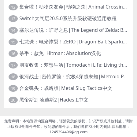
集合啦！动物森友会|动物之森|Animal Crossing: New Horizons中文
12
Switch大气层20.5.0系统升级软硬破通用教程
13
塞尔达传说：旷野之息|The Legend of Zelda: Breath of the Wild中文
14
七龙珠：电光炸裂！ZERO|Dragon Ball: Sparking! Zero中文
15
杀手：赦免|Hitman: Absolution汉化
16
朋友收集：梦想生活|Tomodachi Life: Living the Dream中文
17
银河战士|密特罗德：究极4穿越未知|Metroid Prime 4: Beyond中文
18
合金弹头：战略版|Metal Slug Tactics中文
19
黑帝斯2|哈迪斯2|Hades II中文
20
免责声明：本站资源均源自网络，诺涉及您的版权，知识产权或其他利益，请附
上版权证明邮件告知。收到您的邮件后，我们将在72小时内删除 联系邮箱：
1245294496@qq.com