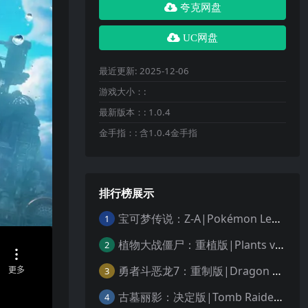
夸克网盘
UC网盘
最近更新:
2025-12-06
游戏大小：:
最新版本：:
1.0.4
金手指：:
含1.0.4金手指
排行榜展示
宝可梦传说：Z-A|Pokémon Legends: Z-A中文
1
植物大战僵尸：重植版|Plants vs. Zombies: Replanted中文
2
勇者斗恶龙7：重制版|Dragon Quest VII Reimagined中文
3
古墓丽影：决定版|Tomb Raider: Definitive Edition中文
4