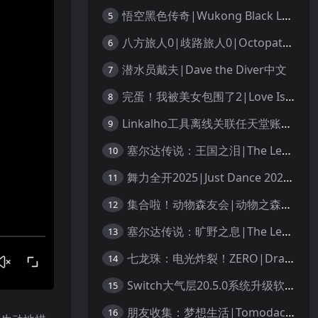
悟空黑色传奇|Wukong Black Legend
5
八方旅人0|歧路旅人0|Octopath Traveler 0中文
6
潜水员戴夫|Dave the Diver中文
7
完蛋！我被美女包围了2|Love Is All Around 2中文
8
Linkalho工具离线关联任天堂账户教程
9
塞尔达传说：王国之泪|The Legend of Zelda: Tears of the Kingdom中文
10
舞力全开2025|Just Dance 2025中文
11
集合啦！动物森友会|动物之森|Animal Crossing: New Horizons中文
12
塞尔达传说：旷野之息|The Legend of Zelda: Breath of the Wild中文
13
七龙珠：电光炸裂！ZERO|Dragon Ball: Sparking! Zero中文
14
Switch大气层20.5.0系统升级软硬破通用教程
15
朋友收集：梦想生活|Tomodachi Life: Living the Dream中文
16