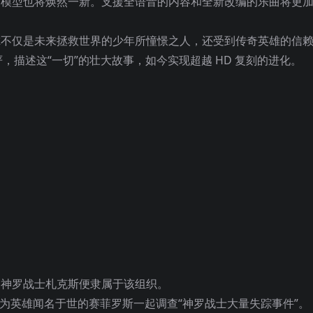
3D 模型也将焕然一新。支援全语音的内容和全新改编的乐曲将更
尔不仅是未来拯救世界的少年所憧憬之人，还受到传奇英雄的信
，描述这“一切”的壮大故事，如今实现超越
HD 复刻的进化。
d 神罗战士札克斯便隶属于该组织。
作为英雄闻名于世的赛菲罗斯一起调查“神罗战士大量失踪事件”。