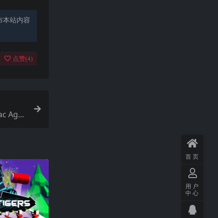
布本站内容
点赞(
4
)
c Age
首页
用户
中心