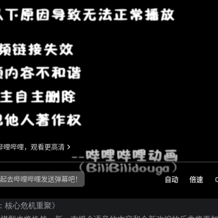
想7：核心危机重聚》