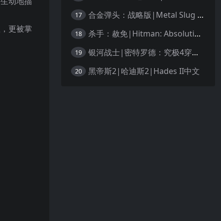
加生动地描
合金弹头：战略版|Metal Slug Tactics中文
17
赖，更被掌
杀手：赦免|Hitman: Absolution汉化
18
银河战士|密特罗德：究极4穿越未知|Metroid Prime 4: Beyond中文
19
黑帝斯2|哈迪斯2|Hades II中文
20