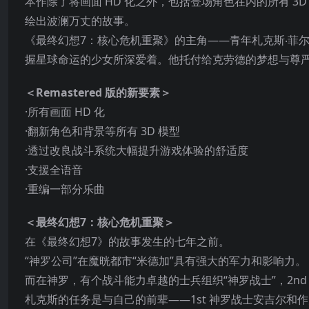
本作除了将画面 HD 化之外，包括登场角色在内的所有 
绘出波澜万丈的故事。
《最终幻想7：核心危机重聚》的主角——青年札克斯‧菲
握星球命运的少女所深爱着。他托付给克劳德的梦想与尊严
＜Remastered 版的新要素＞
·所有画面 HD 化
·翻新角色和背景等所有 3D 模型
·透过改良战斗系统大幅提升游戏体验的舒适度
·支援全语音
·重编一部分乐曲
＜最终幻想7：核心危机重聚＞
在《最终幻想7》的故事发生的七年之前。
“神罗公司”在魔晄都市“米德加”具有强大的军力和影响力。
而在神罗，有个战斗能力卓越的士兵组织“神罗战士”，2n
札克斯的任务是与自己的前辈——1st 神罗战士安吉尔和