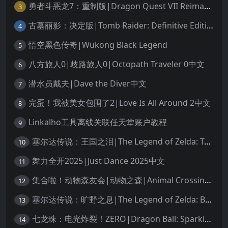
勇者斗恶龙7：重制版|Dragon Quest VII Reimagined中文
3
古墓丽影：决定版|Tomb Raider: Definitive Edition中文
4
悟空黑色传奇|Wukong Black Legend
5
八方旅人0|歧路旅人0|Octopath Traveler 0中文
6
潜水员戴夫|Dave the Diver中文
7
完蛋！我被美女包围了2|Love Is All Around 2中文
8
Linkalho工具离线关联任天堂账户教程
9
塞尔达传说：王国之泪|The Legend of Zelda: Tears of the Kingdom中文
10
舞力全开2025|Just Dance 2025中文
11
集合啦！动物森友会|动物之森|Animal Crossing: New Horizons中文
12
塞尔达传说：旷野之息|The Legend of Zelda: Breath of the Wild中文
13
七龙珠：电光炸裂！ZERO|Dragon Ball: Sparking! Zero中文
14