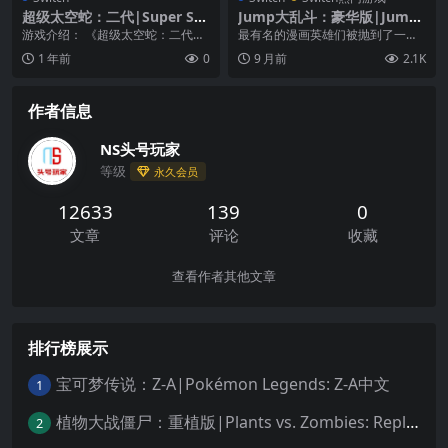
超级太空蛇：二代|Super Sp
Jump大乱斗：豪华版|Jump
ace Serpent: Secondary Edi
Force: Deluxe Edition中文
游戏介绍： 《超级太空蛇：二代》
最有名的漫画英雄们被抛到了一个
tion
是一款双摇杆射击游戏，其风格恰
全新的战场──我们居住的世界。J
1 年前
0
9 月前
2.1K
好契合你最钟爱的那...
军队要团结对抗最...
作者信息
NS头号玩家
等级
永久会员
12633
139
0
文章
评论
收藏
查看作者其他文章
排行榜展示
宝可梦传说：Z-A|Pokémon Legends: Z-A中文
1
植物大战僵尸：重植版|Plants vs. Zombies: Replanted中文
2