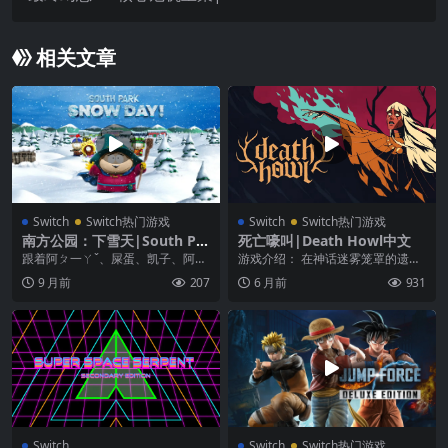
asy VII – Reunion中文
相关文章
Switch
Switch热门游戏
Switch
Switch热门游戏
南方公园：下雪天|South Par
死亡嚎叫|Death Howl中文
k: Snow Day
跟着阿ㄆ一ㄚˇ、屎蛋、凯子、阿尼
游戏介绍： 在神话迷雾笼罩的遗忘
加入 3D 的世界，歌颂所有孩子的
之地，来自渺小部落的猎手阿洛，
9 月前
207
6 月前
931
生命里最魔幻的...
因挚爱之子的离世而...
Switch
Switch
Switch热门游戏