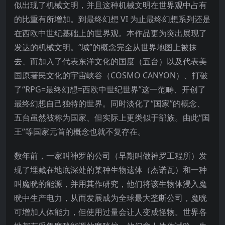
似出现了机械文明，并且这种机械文明在世界观中占有
的比重有所增加。到最终幻想 VI 为止最
终幻想系列还是
在西欧中世纪基础上的世界观。本作品更为突出展现了
发达的机械文明。“城”的概念完全从世界地图上被抹
去、而加入了代表东洋文化的国度（五台）以及代表美
国原著民文化的宇宙峡谷（COSMO CANYON）、打破
了“RPG=最终幻想=西欧中世纪世界”这一范畴、开创了
最终幻想自己独特的世界。同时淡化了“国家”的概念、
五台虽然被称为国家、但实际上更类似于部族。由此“国
王”等国家元首的概念也就不复存在。
数年前，一家叫神罗的公司（早期叫做神罗工程所）发
现了埋藏在地底深处的某种生物遗体（杰诺瓦）和一种
叫魔晄的能源，并用其作研究，他们将该生物体浸入魔
晄中生产电力，从而发展成为全球最大垄断公司，魔晄
可增加人体能力，但使用过量会让人变成怪物。世界各