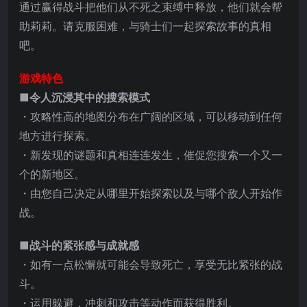
通过赢得战斗把他们从不死之束缚中释放，他们就会帮
助莉莉。请克服困难，与骑士们一起探索故事的真相
吧。
游戏特色
■令人沉浸其中的搜索模式
・攻略性高的地图分布在广阔的区域，可以移动到任何
地方进行探索。
・新发现的谜题和真相连连发生，催促您搜索一个又一
个的新地区。
・由您自己决定从哪里开始探索以及与哪个敌人开始作
战。
■战斗的紧张感与成就感
・如有一点松懈就可能会导致死亡，享受无比紧张的战
斗。
・运用躲避，冲刺和攻击等动作而获得胜利。