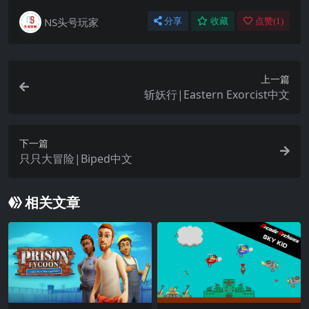
NS头号玩家
分享
收藏
点赞(
1
)
上一篇
斩妖行|Eastern Exorcist中文
下一篇
只只大冒险|Biped中文
相关文章