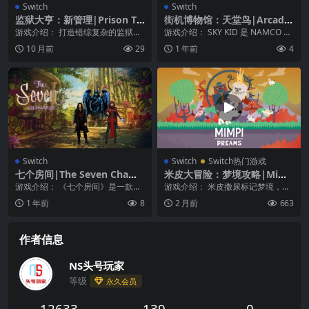
Switch
Switch
监狱大亨：新管理|Prison Ty
街机博物馆：天堂鸟|Arcade
coon: Under New Manage
Archives: Sky Kid
游戏介绍： 打造错综复杂的监狱、
游戏介绍： SKY KID 是 NAMCO 于
ment
雇用能干的职员、细心管理囚犯，
1985 年发行的射击游戏。 玩...
10 月前
29
1 年前
4
在《监狱大亨：新管...
Switch
Switch
Switch热门游戏
七个房间|The Seven Chamb
米皮大冒险：梦境攻略|Mimp
ers
i Dreams中文
游戏介绍： 《七个房间》是一款隐
游戏介绍： 米皮撒尿标记梦境，这
藏物品游戏，游戏有着精美的视觉
和其他狗没什么两样 帮助米皮过五
1 年前
8
2 月前
663
效果和耐人寻味的故...
关，救出它的朋友...
作者信息
NS头号玩家
等级
永久会员
12633
139
0