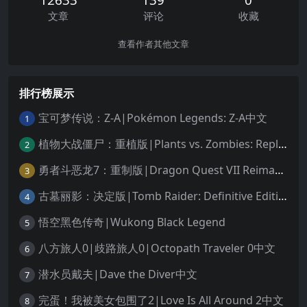
文章
评论
收藏
查看作者其他文章
排行榜展示
宝可梦传说：Z-A|Pokémon Legends: Z-A中文
1
植物大战僵尸：重植版|Plants vs. Zombies: Replanted中文
2
勇者斗恶龙7：重制版|Dragon Quest VII Reimagined中文
3
古墓丽影：决定版|Tomb Raider: Definitive Edition中文
4
悟空黑色传奇|Wukong Black Legend
5
八方旅人0|歧路旅人0|Octopath Traveler 0中文
6
潜水员戴夫|Dave the Diver中文
7
完蛋！我被美女包围了2|Love Is All Around 2中文
8