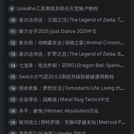
Linkalho工具离线关联任天堂账户教程
9
塞尔达传说：王国之泪|The Legend of Zelda: Tears of the Kingdom中文
10
舞力全开2025|Just Dance 2025中文
11
集合啦！动物森友会|动物之森|Animal Crossing: New Horizons中文
12
塞尔达传说：旷野之息|The Legend of Zelda: Breath of the Wild中文
13
七龙珠：电光炸裂！ZERO|Dragon Ball: Sparking! Zero中文
14
Switch大气层20.5.0系统升级软硬破通用教程
15
朋友收集：梦想生活|Tomodachi Life: Living the Dream中文
16
合金弹头：战略版|Metal Slug Tactics中文
17
杀手：赦免|Hitman: Absolution汉化
18
银河战士|密特罗德：究极4穿越未知|Metroid Prime 4: Beyond中文
19
黑帝斯2|哈迪斯2|Hades II中文
20