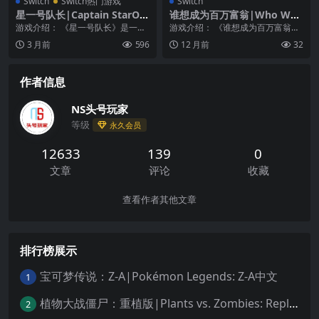
Switch
Switch热门游戏
Switch
星一号队长|Captain StarOn
谁想成为百万富翁|Who Wan
e中文
ts to Be a Millionaire
游戏介绍： 《星一号队长》是一款
游戏介绍： 《谁想成为百万富翁》
“放置和操作”结合的游戏，在太空中
收集你所有的知识并获得头奖，同
3 月前
596
12 月前
32
对抗敌人，保护...
时避免你面临的所有...
作者信息
NS头号玩家
等级
永久会员
12633
139
0
文章
评论
收藏
查看作者其他文章
排行榜展示
宝可梦传说：Z-A|Pokémon Legends: Z-A中文
1
植物大战僵尸：重植版|Plants vs. Zombies: Replanted中文
2