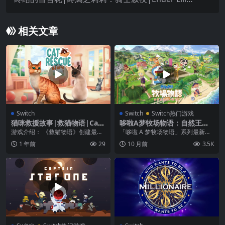
s: Quietus of the Knights中文
相关文章
Switch
Switch
Switch热门游戏
猫咪救援故事|救猫物语|Cat
哆啦A梦牧场物语：自然王国
Rescue Story中文
与和乐家人|Doraemon Stor
游戏介绍： 《救猫物语》创建最受
「哆啦 A 梦牧场物语」系列最新作
y of Seasons: Friends of th
欢迎的猫救援中心！ 这取决于你创
品。本系列是由高人气角色「哆啦
1 年前
29
10 月前
3.5K
e Great Kingdom中文
造一个最受欢迎的...
A 梦」加入了...