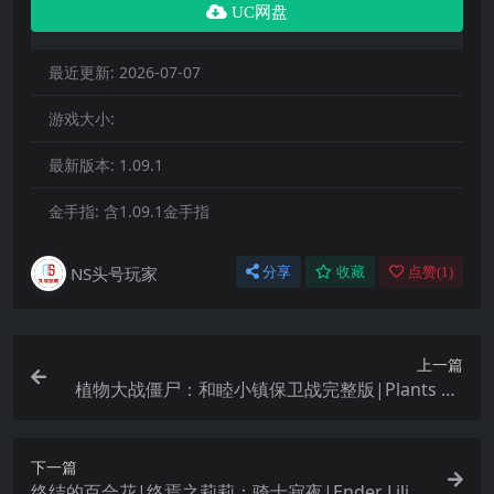
UC网盘
最近更新:
2026-07-07
游戏大小:
最新版本:
1.09.1
金手指:
含1.09.1金手指
NS头号玩家
分享
收藏
点赞(
1
)
上一篇
植物大战僵尸：和睦小镇保卫战完整版|Plants vs.
Zombies: Battle for Neighborville – Complete Ed
ition中文
下一篇
终结的百合花|终焉之莉莉：骑士寂夜|Ender Lilie