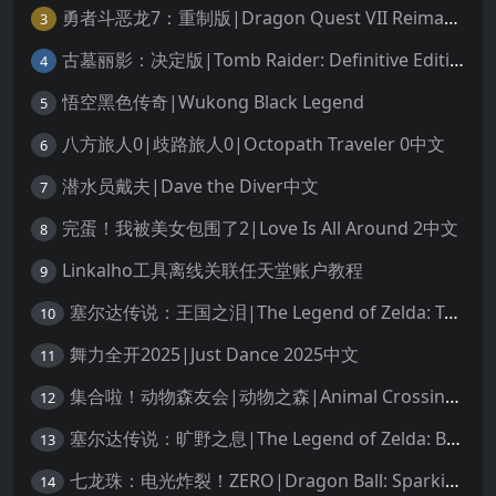
勇者斗恶龙7：重制版|Dragon Quest VII Reimagined中文
3
古墓丽影：决定版|Tomb Raider: Definitive Edition中文
4
悟空黑色传奇|Wukong Black Legend
5
八方旅人0|歧路旅人0|Octopath Traveler 0中文
6
潜水员戴夫|Dave the Diver中文
7
完蛋！我被美女包围了2|Love Is All Around 2中文
8
Linkalho工具离线关联任天堂账户教程
9
塞尔达传说：王国之泪|The Legend of Zelda: Tears of the Kingdom中文
10
舞力全开2025|Just Dance 2025中文
11
集合啦！动物森友会|动物之森|Animal Crossing: New Horizons中文
12
塞尔达传说：旷野之息|The Legend of Zelda: Breath of the Wild中文
13
七龙珠：电光炸裂！ZERO|Dragon Ball: Sparking! Zero中文
14