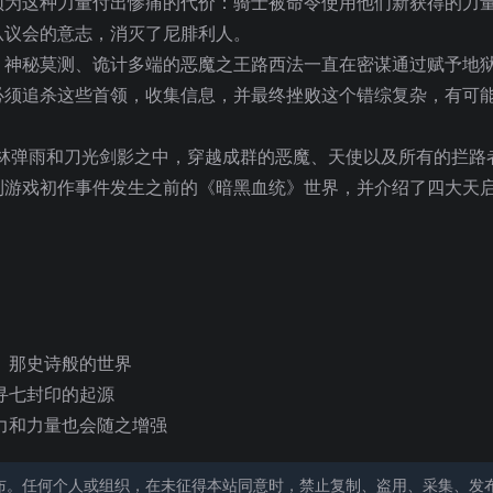
须为这种力量付出惨痛的代价：骑士被命令使用他们新获得的力
从议会的意志，消灭了尼腓利人。
：神秘莫测、诡计多端的恶魔之王路西法一直在密谋通过赋予地
必须追杀这些首领，收集信息，并最终挫败这个错综复杂，有可
林弹雨和刀光剑影之中，穿越成群的恶魔、天使以及所有的拦路
到游戏初作事件发生之前的《暗黑血统》世界，并介绍了四大天
》那史诗般的世界
寻七封印的起源
力和力量也会随之增强
布。任何个人或组织，在未征得本站同意时，禁止复制、盗用、采集、发