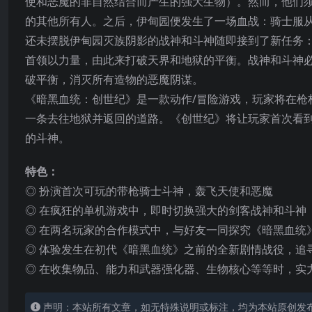
使和恶魔的非自然结合而产生的强大生物）。然而，他们
的其他所有人。之后，伊甸园便发生了一场血战：骑士服
还未摆脱伊甸园灭族阴影的战神和斗神随即接到了新任务
首领以力量，由此来打破天界和地狱的平衡。战神和斗神
破平衡，消灭所有造物的恶魔阴谋。
《暗黑血
统：创世纪》是一款动作/冒险游戏，玩家将在枪
一条去往地狱并返回的道路。《创世纪》将让玩家首次看
的斗神。
特色：
◎ 扮演首次可玩的带枪骑士斗神，轰飞天使和恶魔
◎ 在疯狂的单机游戏中，即时切换强大的剑客战神和斗神
◎ 在两名玩家的合作模式中，与好友一同探究《暗黑血统
◎ 体验发生在初代《暗黑血统》之前的全新剧情战役，追
◎ 在收集物品、能力和武器强化器、生物核心等等时，实
声明：本站所有文章，如无特殊说明或标注，均为本站原创发