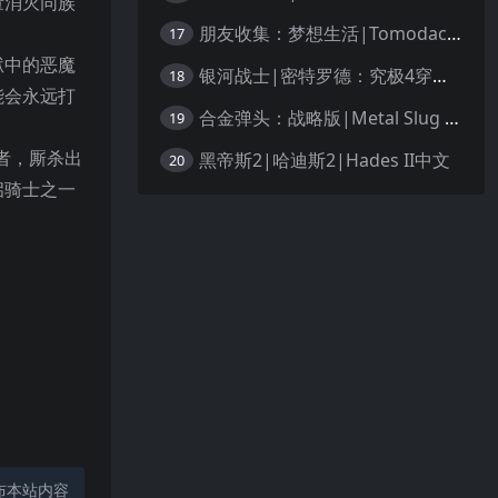
量消灭同族
朋友收集：梦想生活|Tomodachi Life: Living the Dream中文
17
狱中的恶魔
银河战士|密特罗德：究极4穿越未知|Metroid Prime 4: Beyond中文
18
能会永远打
合金弹头：战略版|Metal Slug Tactics中文
19
者，厮杀出
黑帝斯2|哈迪斯2|Hades II中文
20
启骑士之一
布本站内容