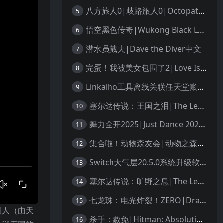
八方旅人0|歧路旅人0|Octopath Traveler 0中文
5
悟空黑色传奇|Wukong Black Legend
6
潜水员戴夫|Dave the Diver中文
7
完蛋！我被美女包围了2|Love Is All Around 2中文
8
Linkalho工具离线关联任天堂账户教程
9
塞尔达传说：王国之泪|The Legend of Zelda: Tears of the Kingdom中文
10
舞力全开2025|Just Dance 2025中文
11
集合啦！动物森友会|动物之森|Animal Crossing: New Horizons中文
12
Switch大气层20.5.0系统升级软硬破通用教程
13
塞尔达传说：旷野之息|The Legend of Zelda: Breath of the Wild中文
14
七龙珠：电光炸裂！ZERO|Dragon Ball: Sparking! Zero中文
15
利人（由天
杀手：赦免|Hitman: Absolution汉化
16