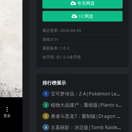
夸克网盘
UC网盘
最近更新:
2026-04-29
游戏大小:
最新版本:
1.0.3
金手指:
含1.0.3金手指
排行榜展示
宝可梦传说：Z-A|Pokémon Legends: Z-A中文
1
植物大战僵尸：重植版|Plants vs. Zombies: Replanted中文
2
勇者斗恶龙7：重制版|Dragon Quest VII Reimagined中文
3
古墓丽影：决定版|Tomb Raider: Definitive Edition中文
4