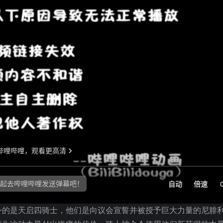
令的是天启四骑士，他们是向议会宣誓并被授予巨大力量的尼腓