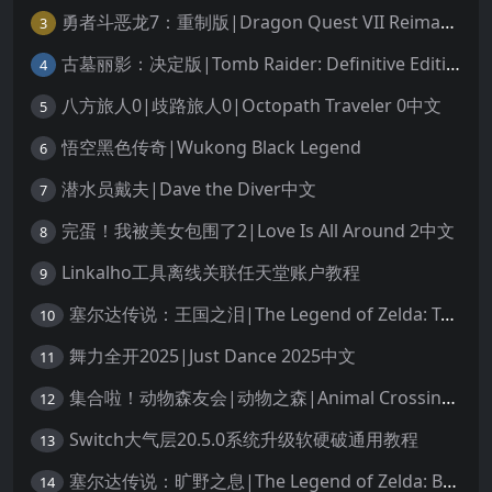
勇者斗恶龙7：重制版|Dragon Quest VII Reimagined中文
3
古墓丽影：决定版|Tomb Raider: Definitive Edition中文
4
八方旅人0|歧路旅人0|Octopath Traveler 0中文
5
悟空黑色传奇|Wukong Black Legend
6
潜水员戴夫|Dave the Diver中文
7
完蛋！我被美女包围了2|Love Is All Around 2中文
8
Linkalho工具离线关联任天堂账户教程
9
塞尔达传说：王国之泪|The Legend of Zelda: Tears of the Kingdom中文
10
舞力全开2025|Just Dance 2025中文
11
集合啦！动物森友会|动物之森|Animal Crossing: New Horizons中文
12
Switch大气层20.5.0系统升级软硬破通用教程
13
塞尔达传说：旷野之息|The Legend of Zelda: Breath of the Wild中文
14