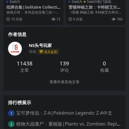
Switch
Switch
Switch热门游戏
纸牌合集|Solitaire Collectio
雷顿神秘之旅：卡特丽艾尔和
n
大富翁的阴谋DX|Layton’s M
游戏介绍： 本作品包含着三款一个
《雷顿 神秘之旅 卡特丽艾尔和大富
ystery Journey: Katrielle an
人玩的纸牌游戏“Solitaire”！ 定番
翁的阴谋》以雷顿教授的女儿卡特
10 月前
72
9 月前
740
d the Millionaires’ Conspira
内容...
莉艾尔为全新主线...
cy DX
作者信息
NS头号玩家
等级
永久会员
11438
139
0
文章
评论
收藏
查看作者其他文章
排行榜展示
宝可梦传说：Z-A|Pokémon Legends: Z-A中文
1
植物大战僵尸：重植版|Plants vs. Zombies: Replanted中文
2