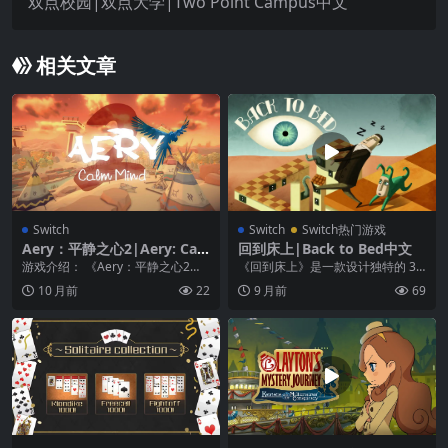
双点校园|双点大学|Two Point Campus中文
相关文章
Switch
Switch
Switch热门游戏
Aery：平静之心2|Aery: Cal
回到床上|Back to Bed中文
m Mind 2
游戏介绍： 《Aery：平静之心2》
《回到床上》是一款设计独特的 3D
是一种互动游戏体验，旨在放松您
梦境解谜游戏。玩家的目的是引导
10 月前
22
9 月前
69
的思想和灵魂。...
梦游者 Bob...